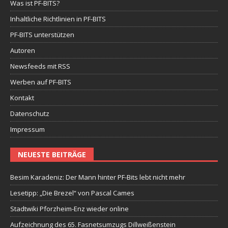
Was ist PF-BITS?
Inhaltliche Richtlinien in PF-BITS
PF-BITS unterstützen
Autoren
Newsfeeds mit RSS
Werben auf PF-BITS
Kontakt
Datenschutz
Impressum
NEUESTE BEITRÄGE
Besim Karadeniz: Der Mann hinter PF-Bits lebt nicht mehr
Lesetipp: „Die Brezel“ von Pascal Cames
Stadtwiki Pforzheim-Enz wieder online
Aufzeichnung des 65. Fasnetsumzugs Dillweißenstein