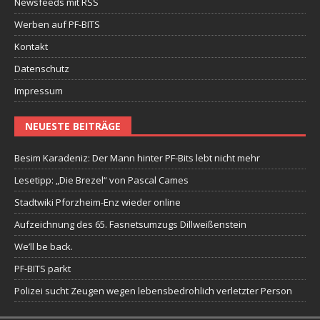
Newsfeeds mit RSS
Werben auf PF-BITS
Kontakt
Datenschutz
Impressum
NEUESTE BEITRÄGE
Besim Karadeniz: Der Mann hinter PF-Bits lebt nicht mehr
Lesetipp: „Die Brezel“ von Pascal Cames
Stadtwiki Pforzheim-Enz wieder online
Aufzeichnung des 65. Fasnetsumzugs Dillweißenstein
We’ll be back.
PF-BITS parkt
Polizei sucht Zeugen wegen lebensbedrohlich verletzter Person