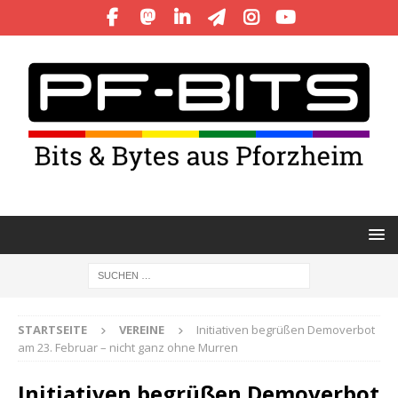
STARTSEITE
VEREINE
Initiativen begrüßen Demoverbot
am 23. Februar – nicht ganz ohne Murren
Initiativen begrüßen Demoverbot