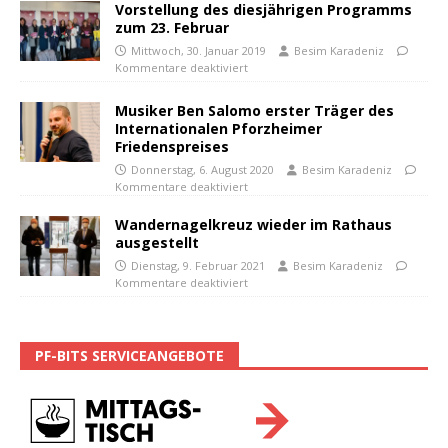
Vorstellung des diesjährigen Programms
zum 23. Februar
Mittwoch, 30. Januar 2019
Besim Karadeniz
Kommentare deaktiviert
Musiker Ben Salomo erster Träger des
Internationalen Pforzheimer
Friedenspreises
Donnerstag, 6. August 2020
Besim Karadeniz
Kommentare deaktiviert
Wandernagelkreuz wieder im Rathaus
ausgestellt
Dienstag, 9. Februar 2021
Besim Karadeniz
Kommentare deaktiviert
PF-BITS SERVICEANGEBOTE