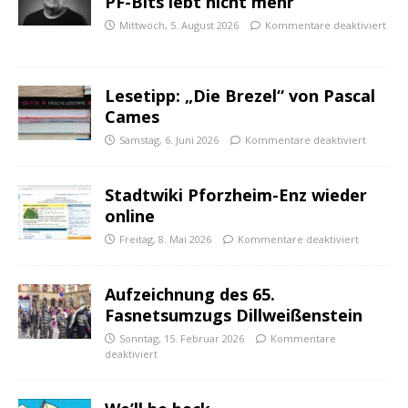
PF-Bits lebt nicht mehr
Mittwoch, 5. August 2026
Kommentare deaktiviert
Lesetipp: „Die Brezel“ von Pascal
Cames
Samstag, 6. Juni 2026
Kommentare deaktiviert
Stadtwiki Pforzheim-Enz wieder
online
Freitag, 8. Mai 2026
Kommentare deaktiviert
Aufzeichnung des 65.
Fasnetsumzugs Dillweißenstein
Sonntag, 15. Februar 2026
Kommentare
deaktiviert