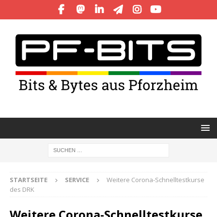
STARTSEITE
SERVICE
Weitere Corona-Schnelltestkurse
des DRK
Weitere Corona-Schnelltestkurse