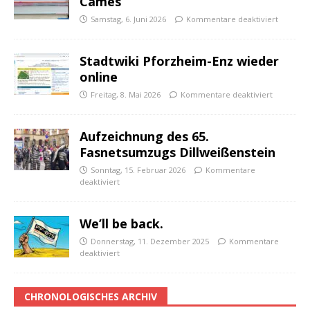
Cames
Samstag, 6. Juni 2026
Kommentare deaktiviert
Stadtwiki Pforzheim-Enz wieder
online
Freitag, 8. Mai 2026
Kommentare deaktiviert
Aufzeichnung des 65.
Fasnetsumzugs Dillweißenstein
Sonntag, 15. Februar 2026
Kommentare
deaktiviert
We’ll be back.
Donnerstag, 11. Dezember 2025
Kommentare
deaktiviert
CHRONOLOGISCHES ARCHIV