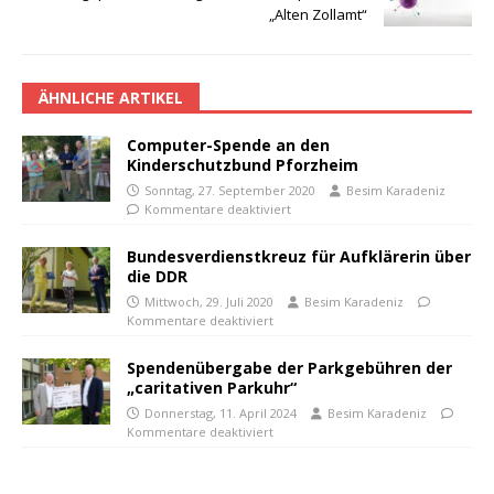
„Alten Zollamt“
ÄHNLICHE ARTIKEL
Computer-Spende an den
Kinderschutzbund Pforzheim
Sonntag, 27. September 2020
Besim Karadeniz
Kommentare deaktiviert
Bundesverdienstkreuz für Aufklärerin über
die DDR
Mittwoch, 29. Juli 2020
Besim Karadeniz
Kommentare deaktiviert
Spendenübergabe der Parkgebühren der
„caritativen Parkuhr“
Donnerstag, 11. April 2024
Besim Karadeniz
Kommentare deaktiviert