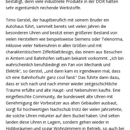
bestätigt, denn viele industrielle Produkte in der DDR hatten
sehr eigentümlich riechende Werkstoffe.
Timo Gerstel, der hauptberuflich mit seinem Bruder ein
Autohaus führt, sammelt bereits seit vielen Jahren die
besonderen Uhren und besitzt einen größeren Bestand von
vielen Herstellern wie beispielsweise Siemens oder Telenorma,
inklusive vieler Nebenuhren in allen Größen und mit
charakteristischem Zifferblattdesign, das einem aus Besuchen
in Ämtern und Bahnhöfen seltsam bekannt vorkommt. „Ich bin
wahrscheinlich berufsbedingt ein Fan von Mechanik und
Elektrik“, so Gerstel, „und dann kam es irgendwann mal, dass
ich eine Bahnhofsuhr ganz cool fand.“ Das führte dann dazu,
dass er sich nach und nach immer wieder zeitgeschichtliche
Träume erfüllte und alte Haupt- und Nebenuhren kaufte. Eine
eingefleischte Community, die bundesweit alte Uhren mit
Genehmigung der Vorbesitzer aus alten Gebäuden ausbaut,
sorgt für hochwertigen Nachschub trotz der vielen Jahrzehnte,
die solche Uhren mitunter auf dem Buckel haben. Und selten
landen diese Uhren in Lagern, sondern gehen wieder in
Hobbyräumen und sogar Wohnzimmern in Betrieb, so auch bei