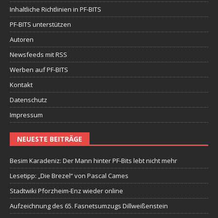
Inhaltliche Richtlinien in PF-BITS
PF-BITS unterstützen
Autoren
Newsfeeds mit RSS
Werben auf PF-BITS
Kontakt
Datenschutz
Impressum
NEUESTE BEITRÄGE
Besim Karadeniz: Der Mann hinter PF-Bits lebt nicht mehr
Lesetipp: „Die Brezel“ von Pascal Cames
Stadtwiki Pforzheim-Enz wieder online
Aufzeichnung des 65. Fasnetsumzugs Dillweißenstein