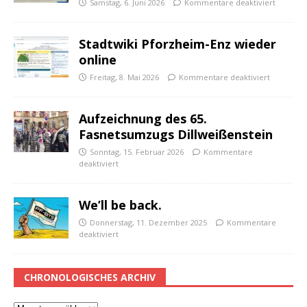
Samstag, 6. Juni 2026
Kommentare deaktiviert
Stadtwiki Pforzheim-Enz wieder
online
Freitag, 8. Mai 2026
Kommentare deaktiviert
Aufzeichnung des 65.
Fasnetsumzugs Dillweißenstein
Sonntag, 15. Februar 2026
Kommentare
deaktiviert
We’ll be back.
Donnerstag, 11. Dezember 2025
Kommentare
deaktiviert
CHRONOLOGISCHES ARCHIV