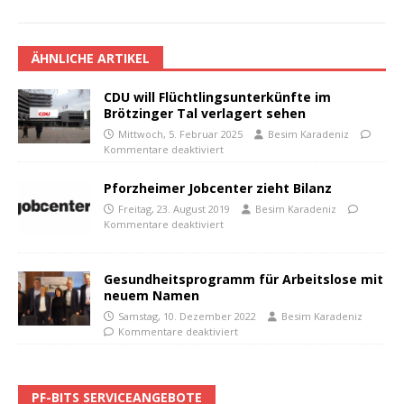
ÄHNLICHE ARTIKEL
CDU will Flüchtlingsunterkünfte im
Brötzinger Tal verlagert sehen
Mittwoch, 5. Februar 2025
Besim Karadeniz
Kommentare deaktiviert
Pforzheimer Jobcenter zieht Bilanz
Freitag, 23. August 2019
Besim Karadeniz
Kommentare deaktiviert
Gesundheitsprogramm für Arbeitslose mit
neuem Namen
Samstag, 10. Dezember 2022
Besim Karadeniz
Kommentare deaktiviert
PF-BITS SERVICEANGEBOTE