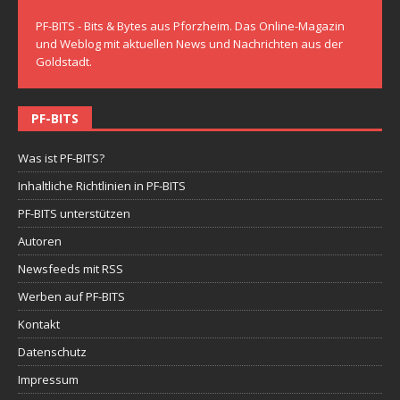
PF-BITS - Bits & Bytes aus Pforzheim. Das Online-Magazin
und Weblog mit aktuellen News und Nachrichten aus der
Goldstadt.
PF-BITS
Was ist PF-BITS?
Inhaltliche Richtlinien in PF-BITS
PF-BITS unterstützen
Autoren
Newsfeeds mit RSS
Werben auf PF-BITS
Kontakt
Datenschutz
Impressum