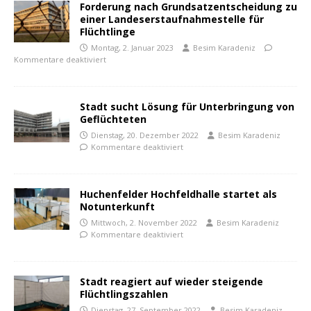
Forderung nach Grundsatzentscheidung zu
einer Landeserstaufnahmestelle für
Flüchtlinge
Montag, 2. Januar 2023
Besim Karadeniz
Kommentare deaktiviert
Stadt sucht Lösung für Unterbringung von
Geflüchteten
Dienstag, 20. Dezember 2022
Besim Karadeniz
Kommentare deaktiviert
Huchenfelder Hochfeldhalle startet als
Notunterkunft
Mittwoch, 2. November 2022
Besim Karadeniz
Kommentare deaktiviert
Stadt reagiert auf wieder steigende
Flüchtlingszahlen
Dienstag, 27. September 2022
Besim Karadeniz