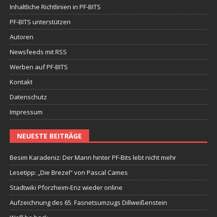
Inhaltliche Richtlinien in PF-BITS
PF-BITS unterstützen
Autoren
Newsfeeds mit RSS
Werben auf PF-BITS
Kontakt
Datenschutz
Impressum
NEUESTE BEITRÄGE
Besim Karadeniz: Der Mann hinter PF-Bits lebt nicht mehr
Lesetipp: „Die Brezel“ von Pascal Cames
Stadtwiki Pforzheim-Enz wieder online
Aufzeichnung des 65. Fasnetsumzugs Dillweißenstein