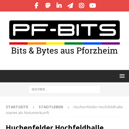
STARTSEITE
STADTLEBEN
Huchenfelder Hochfeldhalle
startet als Notunterkunft
Huchenfelder Hochfeldhalle