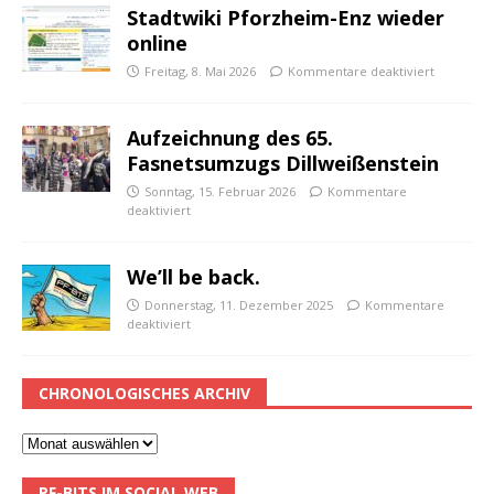
Stadtwiki Pforzheim-Enz wieder
online
Freitag, 8. Mai 2026
Kommentare deaktiviert
Aufzeichnung des 65.
Fasnetsumzugs Dillweißenstein
Sonntag, 15. Februar 2026
Kommentare
deaktiviert
We’ll be back.
Donnerstag, 11. Dezember 2025
Kommentare
deaktiviert
CHRONOLOGISCHES ARCHIV
PF-BITS IM SOCIAL WEB