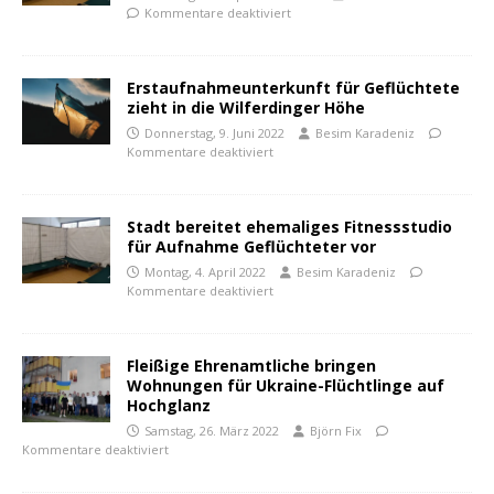
Kommentare deaktiviert
Erstaufnahmeunterkunft für Geflüchtete
zieht in die Wilferdinger Höhe
Donnerstag, 9. Juni 2022
Besim Karadeniz
Kommentare deaktiviert
Stadt bereitet ehemaliges Fitnessstudio
für Aufnahme Geflüchteter vor
Montag, 4. April 2022
Besim Karadeniz
Kommentare deaktiviert
Fleißige Ehrenamtliche bringen
Wohnungen für Ukraine-Flüchtlinge auf
Hochglanz
Samstag, 26. März 2022
Björn Fix
Kommentare deaktiviert