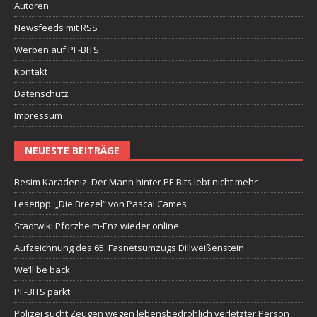
Autoren
Newsfeeds mit RSS
Werben auf PF-BITS
Kontakt
Datenschutz
Impressum
NEUESTE BEITRÄGE
Besim Karadeniz: Der Mann hinter PF-Bits lebt nicht mehr
Lesetipp: „Die Brezel“ von Pascal Cames
Stadtwiki Pforzheim-Enz wieder online
Aufzeichnung des 65. Fasnetsumzugs Dillweißenstein
We’ll be back.
PF-BITS parkt
Polizei sucht Zeugen wegen lebensbedrohlich verletzter Person