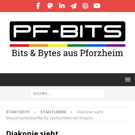
STARTSEITE
STADTLEBEN
Diakonie sieht
Massenunterkünfte für Geflüchtete mit Skepsis
Diakonie sieht