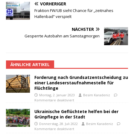
VORHERIGER
Fraktion FW/UB sieht Chance für „zeitnahes
Hallenbad“ verspielt
NÄCHSTER
Gesperrte Autobahn am Samstagmorgen
ÄHNLICHE ARTIKEL
Forderung nach Grundsatzentscheidung zu
einer Landeserstaufnahmestelle für
Flüchtlinge
Montag, 2. Januar 2023
Besim Karadeniz
Kommentare deaktiviert
Ukrainische Geflüchtete helfen bei der
Grünpflege in der Stadt
Donnerstag, 28. Juli 2022
Besim Karadeniz
Kommentare deaktiviert