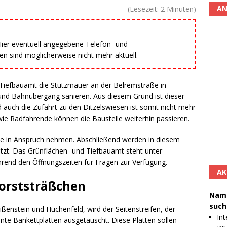
AN
(Lesezeit:
2
Minuten)
 Hier eventuell angegebene Telefon- und
 sind möglicherweise nicht mehr aktuell.
 Tiefbauamt die Stützmauer an der Belremstraße in
und Bahnübergang sanieren. Aus diesem Grund ist dieser
d auch die Zufahrt zu den Ditzelswiesen ist somit nicht mehr
e Radfahrende können die Baustelle weiterhin passieren.
ate in Anspruch nehmen. Abschließend werden in diesem
etzt. Das Grünflächen- und Tiefbauamt steht unter
end den Öffnungszeiten für Fragen zur Verfügung.
AK
orststräßchen
Namh
such
ßenstein und Huchenfeld, wird der Seitenstreifen, der
Int
nte Bankettplatten ausgetauscht. Diese Platten sollen