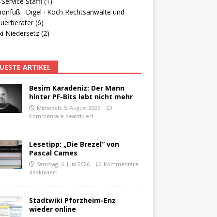
Service Staffl (1)
hönfuß · Digel · Koch Rechtsanwälte und
uerberater (6)
i Niedersetz (2)
UESTE ARTIKEL
Besim Karadeniz: Der Mann
hinter PF-Bits lebt nicht mehr
Mittwoch, 5. August 2026
Kommentare deaktiviert
Lesetipp: „Die Brezel“ von
Pascal Cames
Samstag, 6. Juni 2026
Kommentare
deaktiviert
Stadtwiki Pforzheim-Enz
wieder online