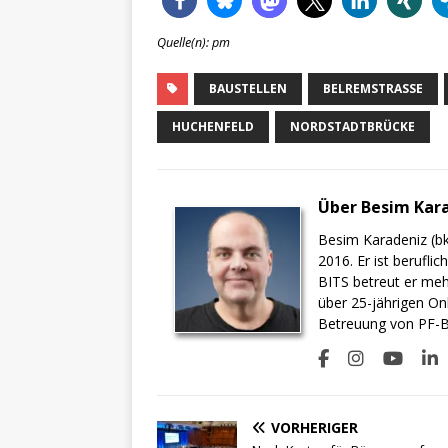
Quelle(n): pm
BAUSTELLEN
BELREMSTRASSE
HUCHENFELD
NORDSTADTBRÜCKE
Über Besim Kar
Besim Karadeniz (bk
2016. Er ist berufli
BITS betreut er meh
über 25-jährigen On
Betreuung von PF-BI
VORHERIGER