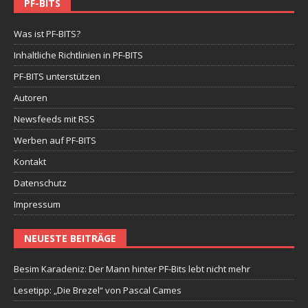
PF-BITS
Was ist PF-BITS?
Inhaltliche Richtlinien in PF-BITS
PF-BITS unterstützen
Autoren
Newsfeeds mit RSS
Werben auf PF-BITS
Kontakt
Datenschutz
Impressum
NEUESTE BEITRÄGE
Besim Karadeniz: Der Mann hinter PF-Bits lebt nicht mehr
Lesetipp: „Die Brezel“ von Pascal Cames