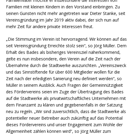
Familienvater möchte er insbesondere die Interessen von
Familien mit kleinen Kindern in den Vorstand einbringen. Zu
seinen Gunsten nicht mehr angetreten war Dieter Stanke, seit
Vereinsgründung im Jahr 2019 aktiv dabei, der sich nun auf
mehr Zeit für andere private Interessen freut.
„Die Stimmung im Verein ist hervorragend. Wir können auf das
seit Vereinsgründung Erreichte stolz sein“, so Jörg Müller. Dem
Erhalt des Bades als bisheriges Vereinsziel näherkommend,
gelte es nun insbesondere, den Verein auf die Zeit nach der
Übernahme durch die Stadtwerke auszurichten. „Vereinszweck
und das Sinnstiftende für über 600 Mitglieder wollen für die
Zeit nach der erledigten Sanierung neu definiert werden“, so
Müller in seinem Ausblick. Auch Fragen der Gemeinnützigkeit
des Fördervereins seien im Zuge der Übertragung des Bades
auf die Stadtwerke als privatwirtschaftliches Unternehmen mit
dem Finanzamt zu klären und gegebenenfalls in der Satzung
neu zu regeln. „Wir sind zuversichtlich, dass die Stadtwerke als
potentieller neuer Betreiber auch zukünftig auf das Potential
dieses Fördervereins und unser Engagement zum Wohle der
Allgemeinheit zählen können wird“, so Jörg Müller zum