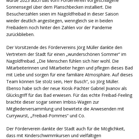
wurde 2023 auch das vom Förderverein vorgeschlagene
Sonnensegel über dem Planschbecken installiert. Die
Besucherzahlen seien im Nagoldfreibad in dieser Saison
wieder deutlich angestiegen, wenngleich sie in beiden
Freibädern noch hinter den Zahlen vor der Pandemie
zurückblieben.
Der Vorsitzende des Fördervereins Jörg Müller dankte den
Vertretern der Stadt für einen „wunderschönen Sommer“ im
Nagoldfreibad. „Die Menschen fühlen sich hier wohl. Die
Mitarbeiterinnen und Mitarbeiter hegen und pflegen dieses Bad
mit Liebe und sorgen für eine familiäre Atmosphäre. Auf dieses
Team können Sie stolz sein, Herr Busch“, so Jörg Müller.
Ebenso habe sich der neue Kiosk-Pächter Gabriel Jivanov als
Glücksgriff für das Bad erwiesen. Für das echte Freibad-Feeling
brachte dieser sogar seinen Imbiss-Wagen zur
Mitgliederversammlung und bewirtete die Anwesenden mit
Currywurst, „Freibad-Pommes“ und Co.
Der Förderverein dankte der Stadt auch für die Möglichkeit,
dass mit Kinderschwimmkursen und vielfältigen