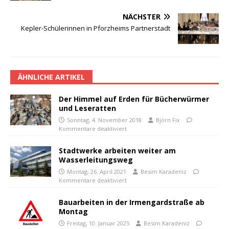
NÄCHSTER
Kepler-Schülerinnen in Pforzheims Partnerstadt
ÄHNLICHE ARTIKEL
Der Himmel auf Erden für Bücherwürmer
und Leseratten
Sonntag, 4. November 2018
Björn Fix
Kommentare deaktiviert
Stadtwerke arbeiten weiter am
Wasserleitungsweg
Montag, 26. April 2021
Besim Karadeniz
Kommentare deaktiviert
Bauarbeiten in der Irmengardstraße ab
Montag
Freitag, 10. Januar 2025
Besim Karadeniz