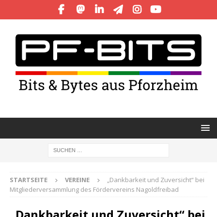
STARTSEITE
VEREINE
„Dankbarkeit und Zuversicht“ bei
Mitgliederversammlung des Fördervereins Nagoldfreibad
„Dankbarkeit und Zuversicht“ bei