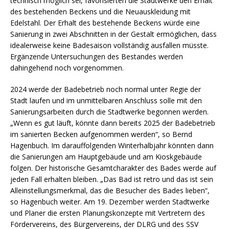
technisch möglich sei, favorisierten die Stadtwerke den Erhalt
des bestehenden Beckens und die Neuauskleidung mit
Edelstahl. Der Erhalt des bestehende Beckens würde eine
Sanierung in zwei Abschnitten in der Gestalt ermöglichen, dass
idealerweise keine Badesaison vollständig ausfallen müsste.
Ergänzende Untersuchungen des Bestandes werden
dahingehend noch vorgenommen.
2024 werde der Badebetrieb noch normal unter Regie der
Stadt laufen und im unmittelbaren Anschluss solle mit den
Sanierungsarbeiten durch die Stadtwerke begonnen werden.
„Wenn es gut läuft, könnte dann bereits 2025 der Badebetrieb
im sanierten Becken aufgenommen werden“, so Bernd
Hagenbuch. Im darauffolgenden Winterhalbjahr könnten dann
die Sanierungen am Hauptgebäude und am Kioskgebäude
folgen. Der historische Gesamtcharakter des Bades werde auf
jeden Fall erhalten bleiben. „Das Bad ist retro und das ist sein
Alleinstellungsmerkmal, das die Besucher des Bades lieben“,
so Hagenbuch weiter. Am 19. Dezember werden Stadtwerke
und Planer die ersten Planungskonzepte mit Vertretern des
Fördervereins, des Bürgervereins, der DLRG und des SSV