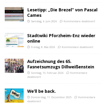
Lesetipp: „Die Brezel“ von Pascal
Cames
Samstag, 6. Juni 2026
Kommentare deaktiviert
Stadtwiki Pforzheim-Enz wieder
online
Freitag, 8. Mai 2026
Kommentare deaktiviert
Aufzeichnung des 65.
Fasnetsumzugs Dillweißenstein
Sonntag, 15. Februar 2026
Kommentare
deaktiviert
We’ll be back.
Donnerstag, 11. Dezember 2025
Kommentare
deaktiviert