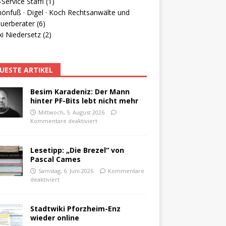
Service Staffl (1)
hönfuß · Digel · Koch Rechtsanwälte und
uerberater (6)
i Niedersetz (2)
UESTE ARTIKEL
Besim Karadeniz: Der Mann
hinter PF-Bits lebt nicht mehr
Mittwoch, 5. August 2026
Kommentare deaktiviert
Lesetipp: „Die Brezel“ von
Pascal Cames
Samstag, 6. Juni 2026
Kommentare
deaktiviert
Stadtwiki Pforzheim-Enz
wieder online