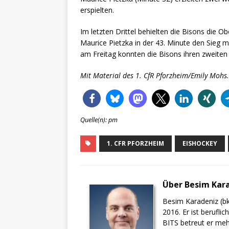
erspielten.
Im letzten Drittel behielten die Bisons die O
Maurice Pietzka in der 43. Minute den Sieg m
am Freitag konnten die Bisons ihren zweiten 
Mit Material des 1. CfR Pforzheim/Emily Mohs.
Quelle(n): pm
1. CFR PFORZHEIM
EISHOCKEY
Über Besim Kar
Besim Karadeniz (bk
2016. Er ist berufli
BITS betreut er meh