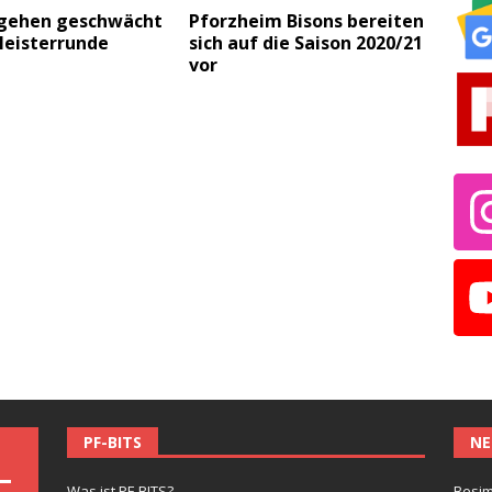
 gehen geschwächt
Pforzheim Bisons bereiten
Meisterrunde
sich auf die Saison 2020/21
vor
PF-BITS
NE
Was ist PF-BITS?
Besim