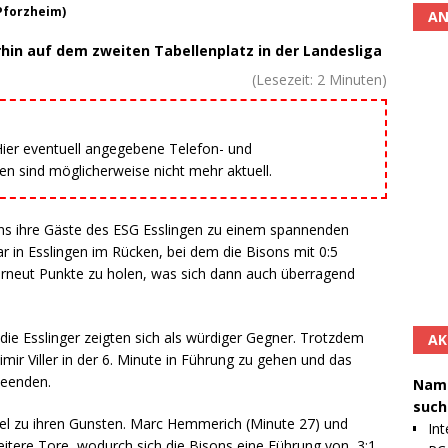
 Pforzheim)
AN
erhin auf dem zweiten Tabellenplatz in der Landesliga
(Lesezeit:
2
Minuten)
 Hier eventuell angegebene Telefon- und
 sind möglicherweise nicht mehr aktuell.
ns ihre Gäste des ESG Esslingen zu einem spannenden
ar in Esslingen im Rücken, bei dem die Bisons mit 0:5
erneut Punkte zu holen, was sich dann auch überragend
die Esslinger zeigten sich als würdiger Gegner. Trotzdem
AK
mir Viller in der 6. Minute in Führung zu gehen und das
beenden.
Namh
such
piel zu ihren Gunsten. Marc Hemmerich (Minute 27) und
Int
eitere Tore, wodurch sich die Bisons eine Führung von 3:1