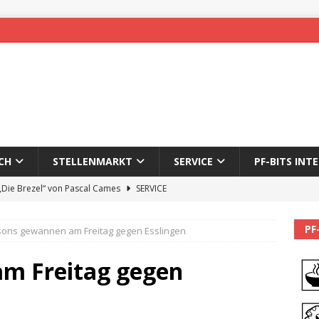
CH
STELLENMARKT
SERVICE
PF-BITS INT
 „Die Brezel“ von Pascal Cames
SERVICE
forzheim-Enz wieder online
STADTLEBEN
PF
sons gewannen am Freitag gegen Esslingen
eichnung des 65. Fasnetsumzugs Dillweißenstein
am Freitag gegen
]
We’ll be back.
PF-BITS INTERN
Karadeniz: Der Mann hinter PF-Bits lebt nicht mehr
ALLGEMEIN