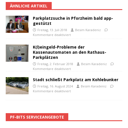
ÄHNLICHE ARTIKEL
Parkplatzsuche in Pforzheim bald app-
gestützt
Freitag, 13. Juli 2018
Besim Karadeniz
Kommentare deaktiviert
K(l)eingeld-Probleme der
Kassenautomaten an den Rathaus-
Parkplätzen
Freitag, 2. Februar 2018
Besim Karadeniz
Kommentare deaktiviert
Stadt schließt Parkplatz am Kohlebunker
Freitag, 16. August 2024
Besim Karadeniz
Kommentare deaktiviert
PF-BITS SERVICEANGEBOTE