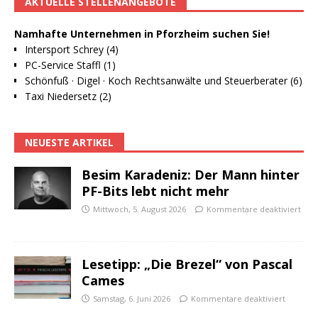
AKTUELLE STELLENANGEBOTE
Namhafte Unternehmen in Pforzheim suchen Sie!
Intersport Schrey (4)
PC-Service Staffl (1)
Schönfuß · Digel · Koch Rechtsanwälte und Steuerberater (6)
Taxi Niedersetz (2)
NEUESTE ARTIKEL
Besim Karadeniz: Der Mann hinter
PF-Bits lebt nicht mehr
Mittwoch, 5. August 2026
Kommentare deaktiviert
Lesetipp: „Die Brezel“ von Pascal
Cames
Samstag, 6. Juni 2026
Kommentare deaktiviert