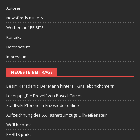
Autoren
Newsfeeds mit RSS
Werben auf PF-BITS
Kontakt
Datenschutz
Impressum
NEUESTE BEITRÄGE
Besim Karadeniz: Der Mann hinter PF-Bits lebt nicht mehr
Lesetipp: „Die Brezel“ von Pascal Cames
Stadtwiki Pforzheim-Enz wieder online
Aufzeichnung des 65. Fasnetsumzugs Dillweißenstein
We’ll be back.
PF-BITS parkt