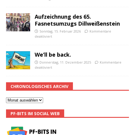
Aufzeichnung des 65.
Fasnetsumzugs Dillweißenstein
Sonntag, 15. Februar 2026
Kommentare
deaktiviert
We’ll be back.
Donnerstag, 11. Dezember 2025
Kommentare
deaktiviert
CHRONOLOGISCHES ARCHIV
PF-BITS IM SOCIAL WEB