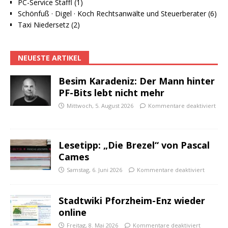
PC-Service Staffl (1)
Schönfuß · Digel · Koch Rechtsanwälte und Steuerberater (6)
Taxi Niedersetz (2)
NEUESTE ARTIKEL
Besim Karadeniz: Der Mann hinter
PF-Bits lebt nicht mehr
Mittwoch, 5. August 2026
Kommentare deaktiviert
Lesetipp: „Die Brezel“ von Pascal
Cames
Samstag, 6. Juni 2026
Kommentare deaktiviert
Stadtwiki Pforzheim-Enz wieder
online
Freitag, 8. Mai 2026
Kommentare deaktiviert