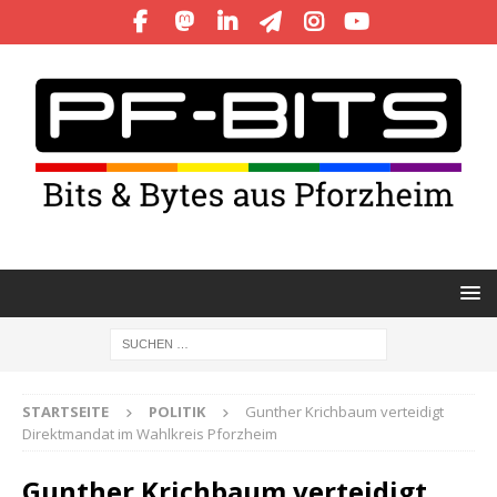
STARTSEITE
POLITIK
Gunther Krichbaum verteidigt
Direktmandat im Wahlkreis Pforzheim
Gunther Krichbaum verteidigt