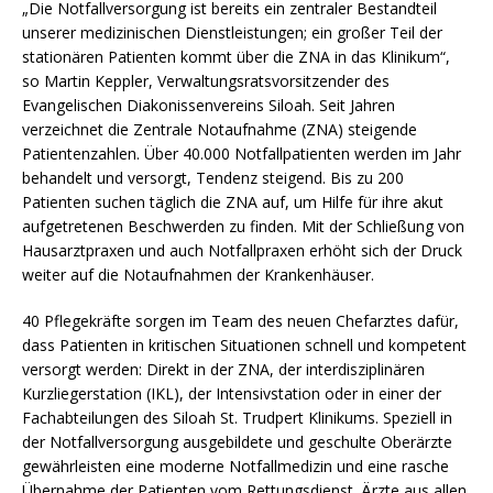
„Die Notfallversorgung ist bereits ein zentraler Bestandteil
unserer medizinischen Dienstleistungen; ein großer Teil der
stationären Patienten kommt über die ZNA in das Klinikum“,
so Martin Keppler, Verwaltungsratsvorsitzender des
Evangelischen Diakonissenvereins Siloah. Seit Jahren
verzeichnet die Zentrale Notaufnahme (ZNA) steigende
Patientenzahlen. Über 40.000 Notfallpatienten werden im Jahr
behandelt und versorgt, Tendenz steigend. Bis zu 200
Patienten suchen täglich die ZNA auf, um Hilfe für ihre akut
aufgetretenen Beschwerden zu finden. Mit der Schließung von
Hausarztpraxen und auch Notfallpraxen erhöht sich der Druck
weiter auf die Notaufnahmen der Krankenhäuser.
40 Pflegekräfte sorgen im Team des neuen Chefarztes dafür,
dass Patienten in kritischen Situationen schnell und kompetent
versorgt werden: Direkt in der ZNA, der interdisziplinären
Kurzliegerstation (IKL), der Intensivstation oder in einer der
Fachabteilungen des Siloah St. Trudpert Klinikums. Speziell in
der Notfallversorgung ausgebildete und geschulte Oberärzte
gewährleisten eine moderne Notfallmedizin und eine rasche
Übernahme der Patienten vom Rettungsdienst. Ärzte aus allen