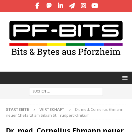
STARTSEITE
WIRTSCHAFT
Dr. med. Cornelius Ehmann
neuer Chefarzt am Siloah St. Trudpert Klinikum
Dr. med. Cornelius Ehmann neuer