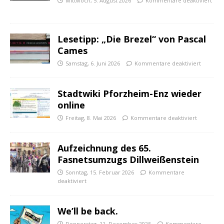
Mittwoch, 5. August 2026
Kommentare deaktiviert
Lesetipp: „Die Brezel“ von Pascal
Cames
Samstag, 6. Juni 2026
Kommentare deaktiviert
Stadtwiki Pforzheim-Enz wieder
online
Freitag, 8. Mai 2026
Kommentare deaktiviert
Aufzeichnung des 65.
Fasnetsumzugs Dillweißenstein
Sonntag, 15. Februar 2026
Kommentare
deaktiviert
We’ll be back.
Donnerstag, 11. Dezember 2025
Kommentare