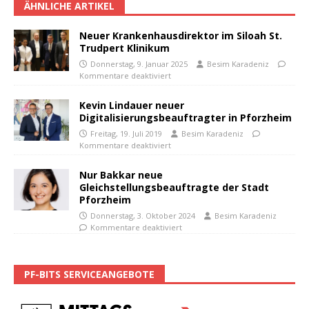
ÄHNLICHE ARTIKEL
Neuer Krankenhausdirektor im Siloah St.
Trudpert Klinikum
Donnerstag, 9. Januar 2025
Besim Karadeniz
Kommentare deaktiviert
Kevin Lindauer neuer
Digitalisierungsbeauftragter in Pforzheim
Freitag, 19. Juli 2019
Besim Karadeniz
Kommentare deaktiviert
Nur Bakkar neue
Gleichstellungsbeauftragte der Stadt
Pforzheim
Donnerstag, 3. Oktober 2024
Besim Karadeniz
Kommentare deaktiviert
PF-BITS SERVICEANGEBOTE