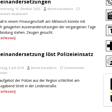
einandersetzungen
nnerstag, 15. Oktober 2020
Besim Karadeniz
ntare deaktiviert
all in einem Friseurgeschäft am Mittwoch könnte mit
ch gelagerten Auseinandersetzungen der vergangenen Tage
rbindung stehen. Zeugen gesucht.
terlesen]
einandersetzung löst Polizeieinsatz
tag, 9. Juli 2018
Besim Karadeniz
Kommentare
viert
ufgebot der Polizei aus der Region schlichtet am
agabend Streit in der Lindenstraße.
terlesen]