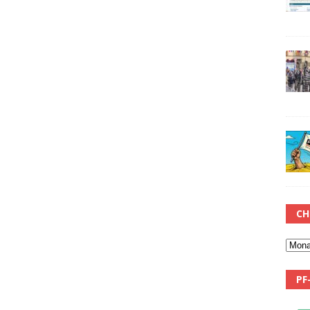
CH
PF