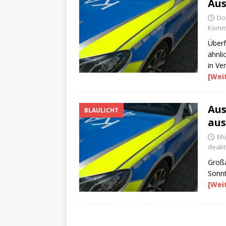
Aus
Do
Komme
Überf
ähnli
in Ve
[Wei
Aus
BLAULICHT
aus
Mon
deakti
Großa
Sonnt
[Wei