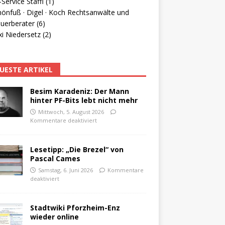
Service Staffl (1)
hönfuß · Digel · Koch Rechtsanwälte und
uerberater (6)
i Niedersetz (2)
UESTE ARTIKEL
Besim Karadeniz: Der Mann
hinter PF-Bits lebt nicht mehr
Mittwoch, 5. August 2026
Kommentare deaktiviert
Lesetipp: „Die Brezel“ von
Pascal Cames
Samstag, 6. Juni 2026
Kommentare
deaktiviert
Stadtwiki Pforzheim-Enz
wieder online