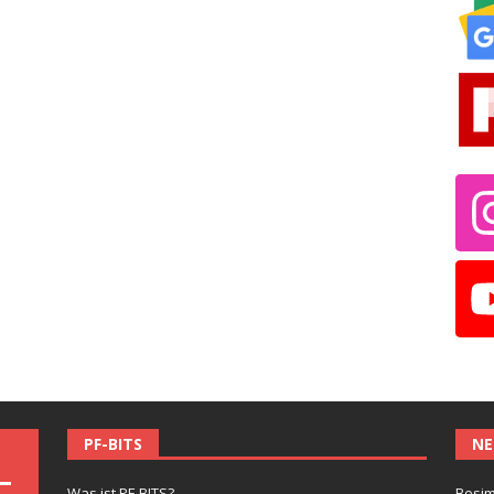
PF-BITS
NE
Was ist PF-BITS?
Besim