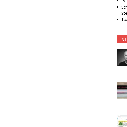
PC-
Sc
Ste
Tax
NE