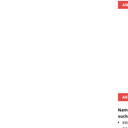
AN
AK
Namh
such
Int