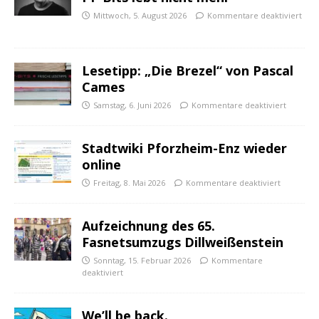
Mittwoch, 5. August 2026
Kommentare deaktiviert
Lesetipp: „Die Brezel“ von Pascal
Cames
Samstag, 6. Juni 2026
Kommentare deaktiviert
Stadtwiki Pforzheim-Enz wieder
online
Freitag, 8. Mai 2026
Kommentare deaktiviert
Aufzeichnung des 65.
Fasnetsumzugs Dillweißenstein
Sonntag, 15. Februar 2026
Kommentare
deaktiviert
We’ll be back.