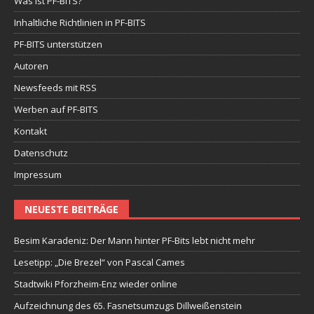
Was ist PF-BITS?
Inhaltliche Richtlinien in PF-BITS
PF-BITS unterstützen
Autoren
Newsfeeds mit RSS
Werben auf PF-BITS
Kontakt
Datenschutz
Impressum
NEUESTE BEITRÄGE
Besim Karadeniz: Der Mann hinter PF-Bits lebt nicht mehr
Lesetipp: „Die Brezel“ von Pascal Cames
Stadtwiki Pforzheim-Enz wieder online
Aufzeichnung des 65. Fasnetsumzugs Dillweißenstein