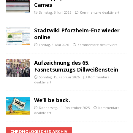
Cames
Samstag, 6. Juni 2026
Kommentare deaktiviert
Stadtwiki Pforzheim-Enz wieder
online
Freitag, 8. Mai 2026
Kommentare deaktiviert
Aufzeichnung des 65.
Fasnetsumzugs Dillweißenstein
Sonntag, 15. Februar 2026
Kommentare
deaktiviert
We’ll be back.
Donnerstag, 11. Dezember 2025
Kommentare
deaktiviert
CHRONOLOGISCHES ARCHIV