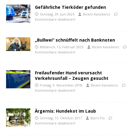
Gefährliche Tierköder gefunden
Sonntag, 29. Juni 2025
Besim Karadeniz
Kommentare deaktiviert
„Bullwei“ schnüffelt nach Banknoten
Mittwoch, 15. Februar 2023
Besim Karadeniz
Kommentare deaktiviert
Freilaufender Hund verursacht
Verkehrsunfall – Zeugen gesucht
Freitag, 9. November 2018
Besim Karadeniz
Kommentare deaktiviert
Ärgernis: Hundekot im Laub
Sonntag, 15. Oktober 2017
Björn Fix
Kommentare deaktiviert