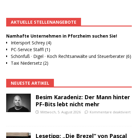
AKTUELLE STELLENANGEBOTE
Namhafte Unternehmen in Pforzheim suchen Sie!
Intersport Schrey (4)
PC-Service Staffl (1)
Schönfuß · Digel · Koch Rechtsanwälte und Steuerberater (6)
Taxi Niedersetz (2)
NEUESTE ARTIKEL
Besim Karadeniz: Der Mann hinter
PF-Bits lebt nicht mehr
Mittwoch, 5. August 2026
Kommentare deaktiviert
Lesetipp: „Die Brezel“ von Pascal