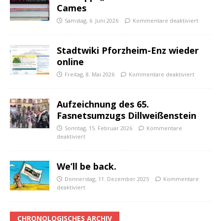
Cames
Samstag, 6. Juni 2026
Kommentare deaktiviert
Stadtwiki Pforzheim-Enz wieder
online
Freitag, 8. Mai 2026
Kommentare deaktiviert
Aufzeichnung des 65.
Fasnetsumzugs Dillweißenstein
Sonntag, 15. Februar 2026
Kommentare
deaktiviert
We’ll be back.
Donnerstag, 11. Dezember 2025
Kommentare
deaktiviert
CHRONOLOGISCHES ARCHIV