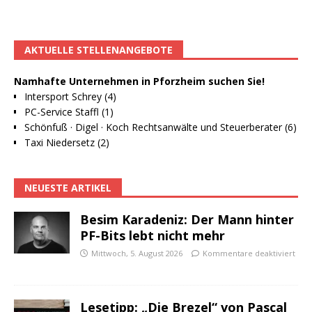
AKTUELLE STELLENANGEBOTE
Namhafte Unternehmen in Pforzheim suchen Sie!
Intersport Schrey (4)
PC-Service Staffl (1)
Schönfuß · Digel · Koch Rechtsanwälte und Steuerberater (6)
Taxi Niedersetz (2)
NEUESTE ARTIKEL
Besim Karadeniz: Der Mann hinter
PF-Bits lebt nicht mehr
Mittwoch, 5. August 2026
Kommentare deaktiviert
Lesetipp: „Die Brezel“ von Pascal