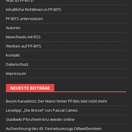
Was ist PF-BITS?
Inhaltliche Richtlinien in PF-BITS
PF-BITS unterstützen
Autoren
Newsfeeds mit RSS
Werben auf PF-BITS
Kontakt
Datenschutz
Impressum
NEUESTE BEITRÄGE
Besim Karadeniz: Der Mann hinter PF-Bits lebt nicht mehr
Lesetipp: „Die Brezel“ von Pascal Cames
Stadtwiki Pforzheim-Enz wieder online
Aufzeichnung des 65. Fasnetsumzugs Dillweißenstein