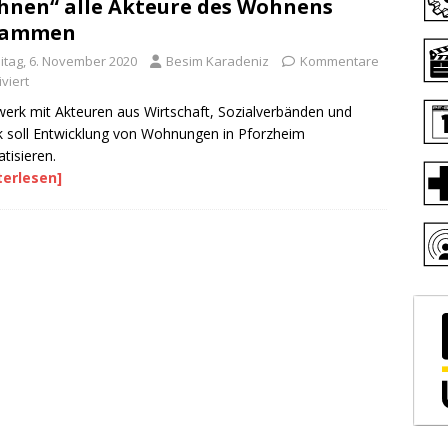
nen“ alle Akteure des Wohnens
sammen
eitag, 6. November 2020
Besim Karadeniz
Kommentare
viert
erk mit Akteuren aus Wirtschaft, Sozialverbänden und
ik soll Entwicklung von Wohnungen in Pforzheim
tisieren.
terlesen]