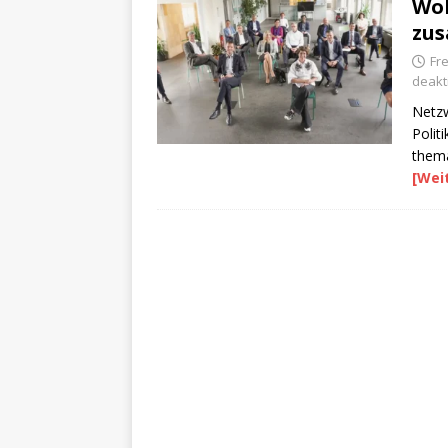
Woh
zu
Fr
deakti
Netzw
Polit
thema
[Wei