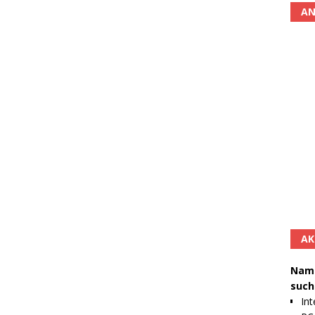
AN
AK
Namh
such
Int