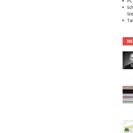
PC-
Sc
Ste
Tax
NE