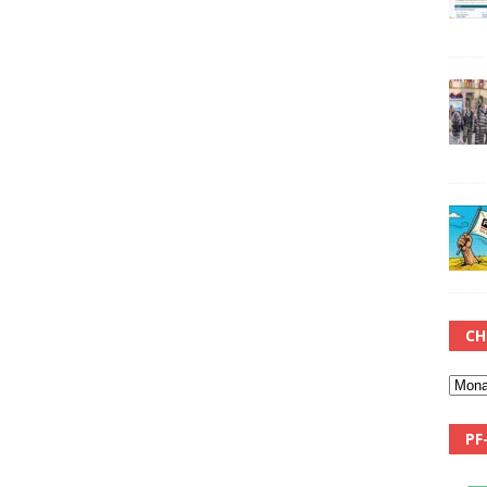
CH
PF