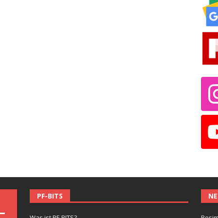
PF-BITS
NE
Was ist PF-BITS?
Besim