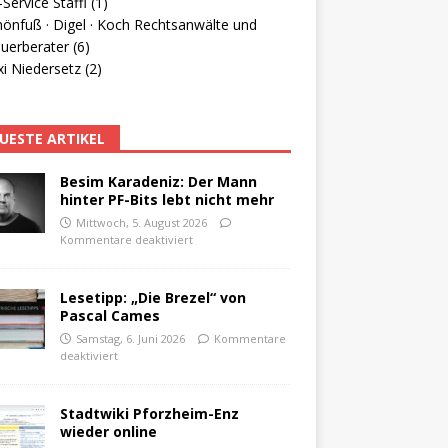
Service Staffl (1)
hönfuß · Digel · Koch Rechtsanwälte und
uerberater (6)
i Niedersetz (2)
UESTE ARTIKEL
Besim Karadeniz: Der Mann
hinter PF-Bits lebt nicht mehr
Mittwoch, 5. August 2026
Kommentare deaktiviert
Lesetipp: „Die Brezel“ von
Pascal Cames
Samstag, 6. Juni 2026
Kommentare
deaktiviert
Stadtwiki Pforzheim-Enz
wieder online