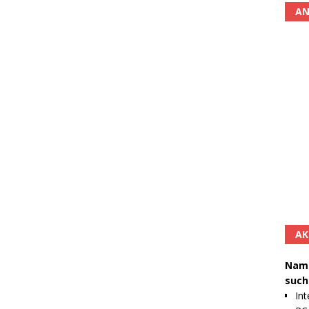
AN
AK
Namh
such
Int