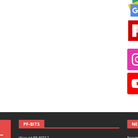
PF-BITS
NE
Was ist PF-BITS?
Besim