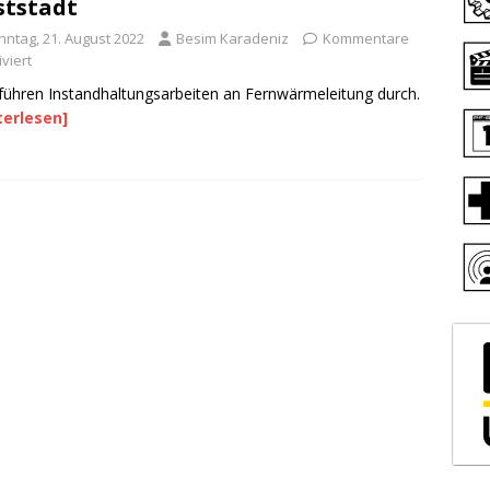
tstadt
nntag, 21. August 2022
Besim Karadeniz
Kommentare
viert
ühren Instandhaltungsarbeiten an Fernwärmeleitung durch.
terlesen]