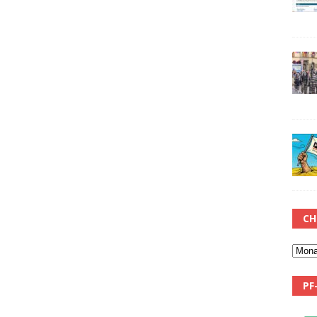
CH
PF