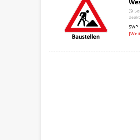
Wes
So
deakti
SWP f
[Wei