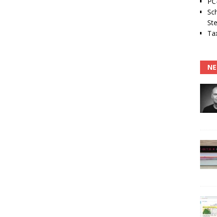
PC-
Sc
Ste
Tax
NE