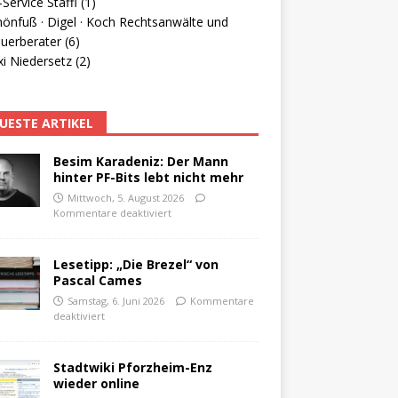
Service Staffl (1)
hönfuß · Digel · Koch Rechtsanwälte und
uerberater (6)
i Niedersetz (2)
UESTE ARTIKEL
Besim Karadeniz: Der Mann
hinter PF-Bits lebt nicht mehr
Mittwoch, 5. August 2026
Kommentare deaktiviert
Lesetipp: „Die Brezel“ von
Pascal Cames
Samstag, 6. Juni 2026
Kommentare
deaktiviert
Stadtwiki Pforzheim-Enz
wieder online