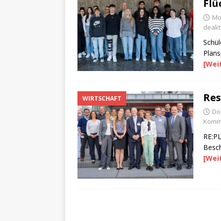
Flü
Mo
deakti
Schül
Plans
[Wei
Res
WIRTSCHAFT
Do
Komme
RE:PL
Besch
[Wei