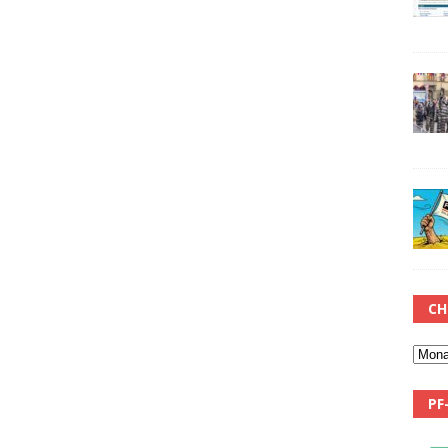
CH
PF