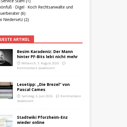
Service Staffl (1)
hönfuß · Digel · Koch Rechtsanwälte und
uerberater (6)
i Niedersetz (2)
UESTE ARTIKEL
Besim Karadeniz: Der Mann
hinter PF-Bits lebt nicht mehr
Mittwoch, 5. August 2026
Kommentare deaktiviert
Lesetipp: „Die Brezel“ von
Pascal Cames
Samstag, 6. Juni 2026
Kommentare
deaktiviert
Stadtwiki Pforzheim-Enz
wieder online