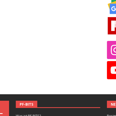
PF-BITS
NE
Was ist PF-BITS?
Besim