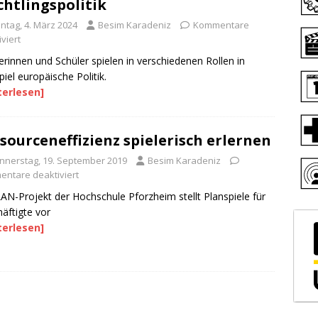
chtlingspolitik
ntag, 4. März 2024
Besim Karadeniz
Kommentare
viert
erinnen und Schüler spielen in verschiedenen Rollen in
piel europäische Politik.
terlesen]
sourceneffizienz spielerisch erlernen
nnerstag, 19. September 2019
Besim Karadeniz
ntare deaktiviert
AN-Projekt der Hochschule Pforzheim stellt Planspiele für
äftigte vor
terlesen]