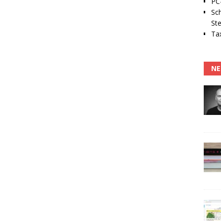
PC-
Sc
Ste
Tax
NE