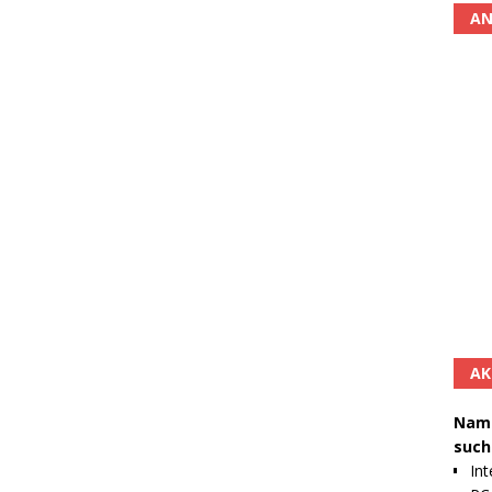
AN
AK
Namh
such
Int