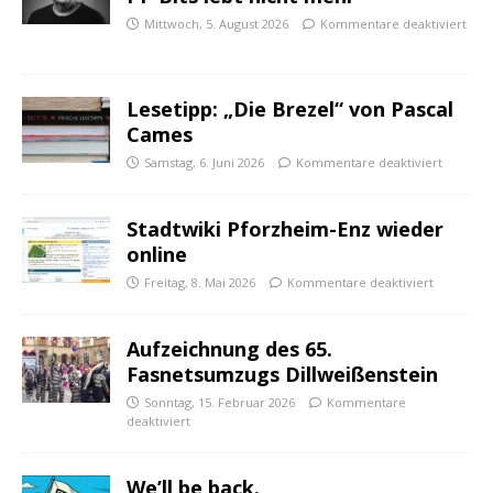
Mittwoch, 5. August 2026
Kommentare deaktiviert
Lesetipp: „Die Brezel“ von Pascal
Cames
Samstag, 6. Juni 2026
Kommentare deaktiviert
Stadtwiki Pforzheim-Enz wieder
online
Freitag, 8. Mai 2026
Kommentare deaktiviert
Aufzeichnung des 65.
Fasnetsumzugs Dillweißenstein
Sonntag, 15. Februar 2026
Kommentare
deaktiviert
We’ll be back.