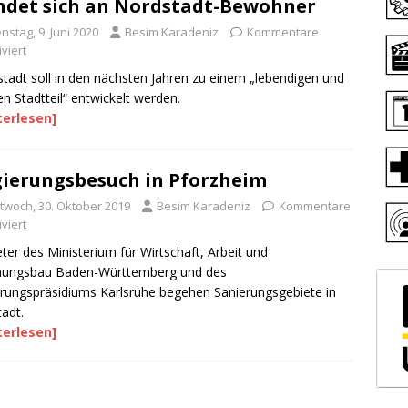
det sich an Nordstadt-Bewohner
nstag, 9. Juni 2020
Besim Karadeniz
Kommentare
viert
tadt soll in den nächsten Jahren zu einem „lebendigen und
en Stadtteil“ entwickelt werden.
terlesen]
ierungsbesuch in Pforzheim
ttwoch, 30. Oktober 2019
Besim Karadeniz
Kommentare
viert
eter des Ministerium für Wirtschaft, Arbeit und
ungsbau Baden-Württemberg und des
rungspräsidiums Karlsruhe begehen Sanierungsgebiete in
tadt.
terlesen]