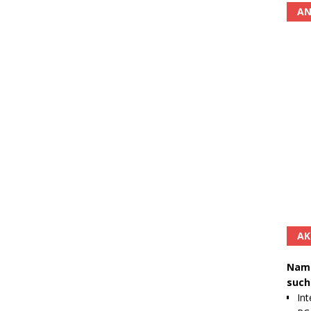
AN
AK
Namh
such
Int