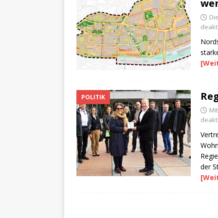
wen
Die
deakti
Nords
stark
[Wei
Reg
POLITIK
Mi
deakti
Vertr
Wohn
Regie
der S
[Wei