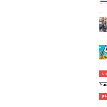
CH
PF