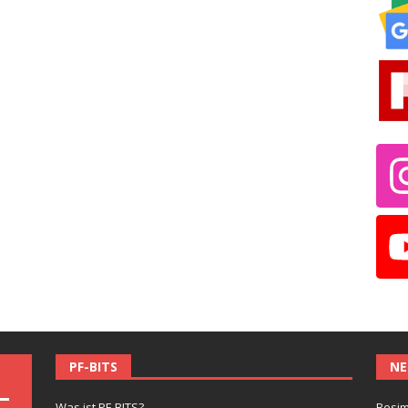
PF-BITS
NE
Was ist PF-BITS?
Besim