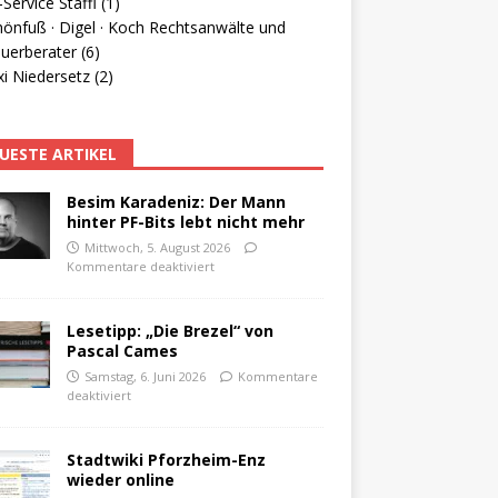
Service Staffl (1)
hönfuß · Digel · Koch Rechtsanwälte und
uerberater (6)
i Niedersetz (2)
UESTE ARTIKEL
Besim Karadeniz: Der Mann
hinter PF-Bits lebt nicht mehr
Mittwoch, 5. August 2026
Kommentare deaktiviert
Lesetipp: „Die Brezel“ von
Pascal Cames
Samstag, 6. Juni 2026
Kommentare
deaktiviert
Stadtwiki Pforzheim-Enz
wieder online