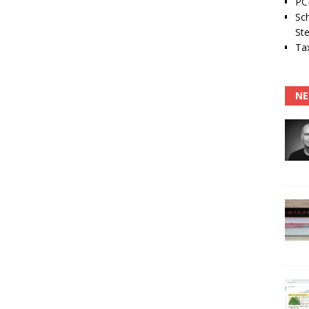
PC-
Sc
Ste
Tax
NE