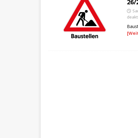
26/
Sam
deakti
Baust
[Wei