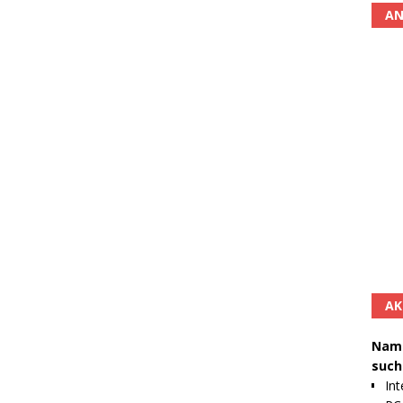
AN
AK
Namh
such
Int