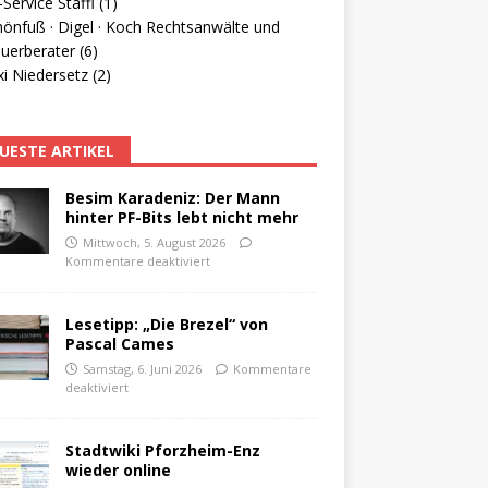
Service Staffl (1)
hönfuß · Digel · Koch Rechtsanwälte und
uerberater (6)
i Niedersetz (2)
UESTE ARTIKEL
Besim Karadeniz: Der Mann
hinter PF-Bits lebt nicht mehr
Mittwoch, 5. August 2026
Kommentare deaktiviert
Lesetipp: „Die Brezel“ von
Pascal Cames
Samstag, 6. Juni 2026
Kommentare
deaktiviert
Stadtwiki Pforzheim-Enz
wieder online