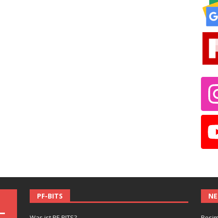
PF-BITS
NE
Was ist PF-BITS?
Besim