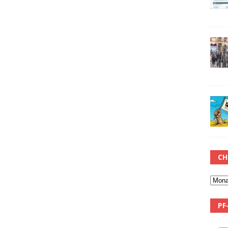
CH
PF