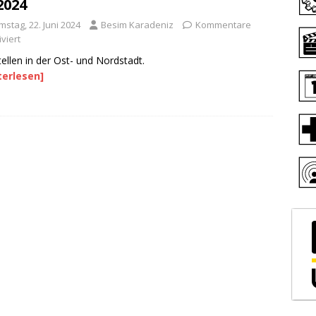
2024
stag, 22. Juni 2024
Besim Karadeniz
Kommentare
viert
ellen in der Ost- und Nordstadt.
terlesen]