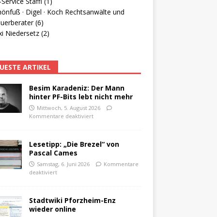
Service Staffl (1)
hönfuß · Digel · Koch Rechtsanwälte und
uerberater (6)
i Niedersetz (2)
UESTE ARTIKEL
Besim Karadeniz: Der Mann
hinter PF-Bits lebt nicht mehr
Mittwoch, 5. August 2026
Kommentare deaktiviert
Lesetipp: „Die Brezel“ von
Pascal Cames
Samstag, 6. Juni 2026
Kommentare
deaktiviert
Stadtwiki Pforzheim-Enz
wieder online