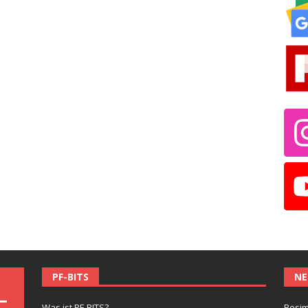
PF-BITS
NE
Was ist PF-BITS?
Besim