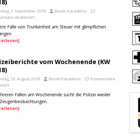
18)
ntag, 3. September 2018
Besim Karadeniz
ntare deaktiviert
re Fälle von Trunkenheit am Steuer mit glimpflichen
ängen.
terlesen]
izeiberichte vom Wochenende (KW
18)
ntag, 20. August 2018
Besim Karadeniz
Kommentare
viert
hreren Fällen am Wochenende sucht die Polizei wieder
 Zeugenbeobachtungen.
terlesen]