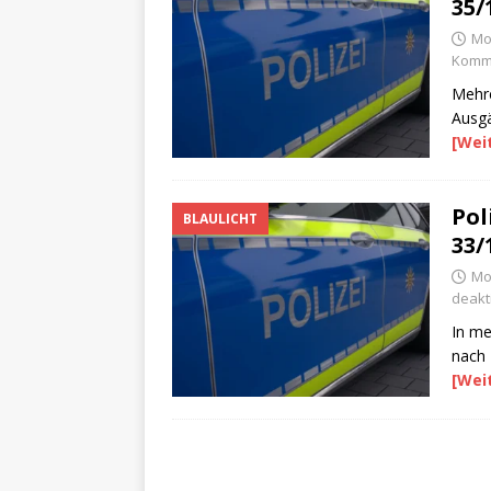
35/
Mo
Komme
Mehre
Ausg
[Wei
Pol
BLAULICHT
33/
Mo
deakti
In me
nach
[Wei