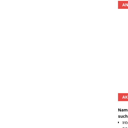
AN
AK
Namh
such
Int