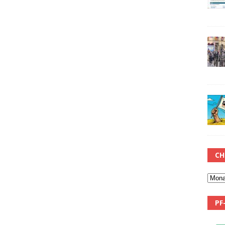
CH
PF