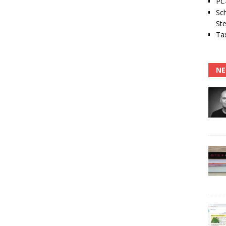
PC-
Sc
Ste
Tax
NE