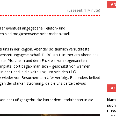
AN
(Lesezeit:
1
Minute)
 Hier eventuell angegebene Telefon- und
 sind möglicherweise nicht mehr aktuell.
ei uns in der Region. Aber der so ziemlich verrückteste
bensrettungsgesellschaft DLRG statt. Immer am Abend des
der aus Pforzheim und dem Enzkreis zum sogenannten
urnplatz, dort begab man sich – geschützt von warmen
 der Hand in die kalte Enz, um sich den Fluß
de wieder von Besuchern am Ufer verfolgt. Besonders beliebt
n der starken Strömung, da die Enz derzeit etwas
AK
Namh
von der Fußgängerbrücke hinter dem Stadttheater in die
such
Int