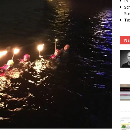
PC-
Sc
Ste
Tax
NE