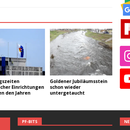
gszeiten
Goldener Jubiläumsstein
icher Einrichtungen
schon wieder
en den Jahren
untergetaucht
PF-BITS
NE