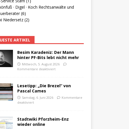
Service Staffl (1)
hönfuß · Digel · Koch Rechtsanwälte und
uerberater (6)
i Niedersetz (2)
UESTE ARTIKEL
Besim Karadeniz: Der Mann
hinter PF-Bits lebt nicht mehr
Mittwoch, 5. August 2026
Kommentare deaktiviert
Lesetipp: „Die Brezel“ von
Pascal Cames
Samstag, 6. Juni 2026
Kommentare
deaktiviert
Stadtwiki Pforzheim-Enz
wieder online