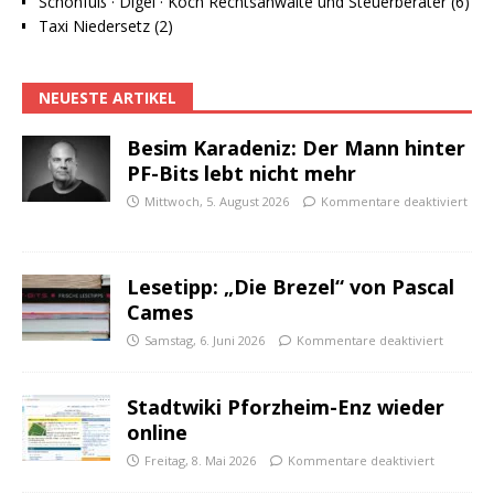
Schönfuß · Digel · Koch Rechtsanwälte und Steuerberater (6)
Taxi Niedersetz (2)
NEUESTE ARTIKEL
Besim Karadeniz: Der Mann hinter
PF-Bits lebt nicht mehr
Mittwoch, 5. August 2026
Kommentare deaktiviert
Lesetipp: „Die Brezel“ von Pascal
Cames
Samstag, 6. Juni 2026
Kommentare deaktiviert
Stadtwiki Pforzheim-Enz wieder
online
Freitag, 8. Mai 2026
Kommentare deaktiviert