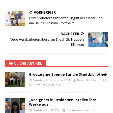
VORHERIGER
Erster roboterassistierter Eingriff bei einem Kind
am Helios Klinikum Pforzheim
NÄCHSTER
Neue Herzkatheterlabore am Siloah St. Trudpert
Klinikum
ÄHNLICHE ARTIKEL
Großzügige Spende für die Stadtbibliothek
Samstag, 4. Dezember 2021
Besim Karadeniz
Kommentare deaktiviert
„Designers in Residence“ stellen ihre
Werke aus
Samstag, 2. Juli 2022
Besim Karadeniz