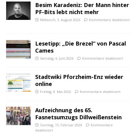
Besim Karadeniz: Der Mann hinter
PF-Bits lebt nicht mehr
Mittwoch, 5. August 2026
Kommentare deaktiviert
Lesetipp: „Die Brezel“ von Pascal
Cames
Samstag, 6. Juni 2026
Kommentare deaktiviert
Stadtwiki Pforzheim-Enz wieder
online
Freitag, 8. Mai 2026
Kommentare deaktiviert
Aufzeichnung des 65.
Fasnetsumzugs Dillweißenstein
Sonntag, 15. Februar 2026
Kommentare
deaktiviert