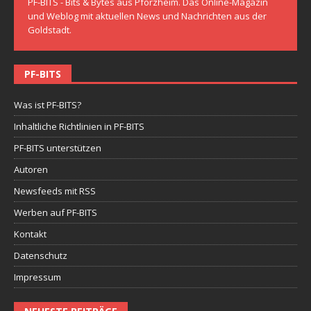
PF-BITS - Bits & Bytes aus Pforzheim. Das Online-Magazin
und Weblog mit aktuellen News und Nachrichten aus der
Goldstadt.
PF-BITS
Was ist PF-BITS?
Inhaltliche Richtlinien in PF-BITS
PF-BITS unterstützen
Autoren
Newsfeeds mit RSS
Werben auf PF-BITS
Kontakt
Datenschutz
Impressum