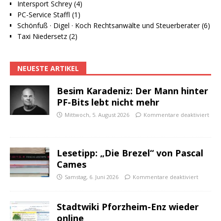
Intersport Schrey (4)
PC-Service Staffl (1)
Schönfuß · Digel · Koch Rechtsanwälte und Steuerberater (6)
Taxi Niedersetz (2)
NEUESTE ARTIKEL
Besim Karadeniz: Der Mann hinter
PF-Bits lebt nicht mehr
Mittwoch, 5. August 2026
Kommentare deaktiviert
Lesetipp: „Die Brezel“ von Pascal
Cames
Samstag, 6. Juni 2026
Kommentare deaktiviert
Stadtwiki Pforzheim-Enz wieder
online