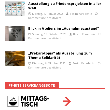
Ausstellung zu Friedensprojekten in aller
Welt
Montag, 17. Januar 2022
Besim Karadeniz
Kommentare deaktiviert
Blick in Ateliers im „Ausnahmezustand“
Sonntag, 18. Oktober 2020
Besim Karadeniz
Kommentare deaktiviert
„Prekärotopia“ als Ausstellung zum
Thema Solidarität
Dienstag, 6. Oktober 2020
Besim Karadeniz
Kommentare deaktiviert
PF-BITS SERVICEANGEBOTE