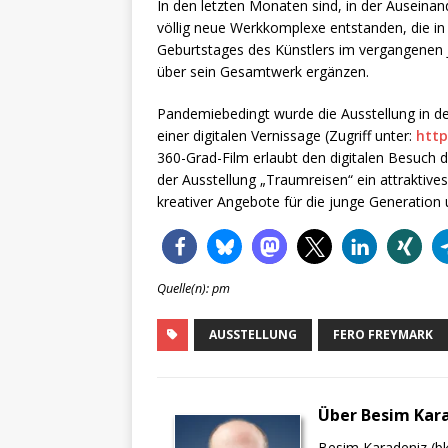
In den letzten Monaten sind, in der Auseina
völlig neue Werkkomplexe entstanden, die in 
Geburtstages des Künstlers im vergangenen 
über sein Gesamtwerk ergänzen.
Pandemiebedingt wurde die Ausstellung in de
einer digitalen Vernissage (Zugriff unter:
http
360-Grad-Film erlaubt den digitalen Besuch d
der Ausstellung „Traumreisen“ ein attraktiv
kreativer Angebote für die junge Generation u
Quelle(n): pm
AUSSTELLUNG
FERO FREYMARK
Über Besim Kar
Besim Karadeniz (bk