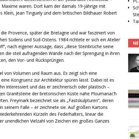
PC-
le Maxime waren. Dort kam der damals 19-jährige mit
Sc
s Klein, Jean Tinguely und dem britischen Bildhauer Robert
Ste
Tax
 die Provence, später die Bretagne und war fasziniert von
en Südens und Süd-Ostens. 1984 richtete er sich ein Atelier
NE
iff“, nach eigener Aussage, dass „diese Steinbrüche seine
gen die steil aufragenden Wände nach der Sprengung in ihren
ten, den Vor- und Rücksprüngen.
l von Volumen und Raum aus. Es zeigt sich eine
r eine Kongruenz zur Architektur spüren lässt. Dabei ist es
n interessiert und das er zeichnerisch oder plastisch –
igen Granitsteine der bretonischen Küste nahe Ploumanac’h
rten. Freymark bezeichnet sie als „Fastskulpturen“, deren
 in seinem Falle – er zeichnete sie. Auf großen Kartons
wiederkehrenden Kürzeln des Federhalters, linear die
er unendlichen Vielzahl von Zeichen ein großes Ganzes