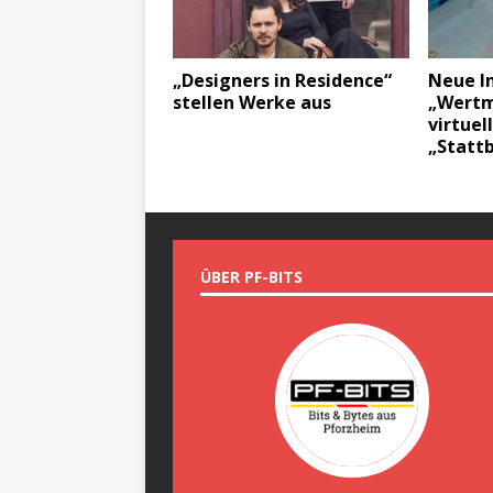
„Designers in Residence“
Neue In
stellen Werke aus
„Wertm
virtue
„Statt
ÜBER PF-BITS