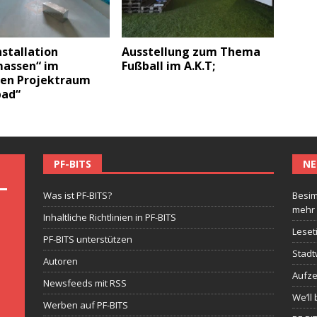
stallation
Ausstellung zum Thema
assen“ im
Fußball im A.K.T;
llen Projektraum
bad“
PF-BITS
NE
Was ist PF-BITS?
Besim
mehr
Inhaltliche Richtlinien in PF-BITS
Leset
PF-BITS unterstützen
Stadt
Autoren
Aufze
Newsfeeds mit RSS
We’ll 
Werben auf PF-BITS