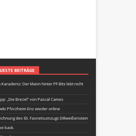
UESTE BEITRÄGE
 Karadeniz: Der Mann hinter PF-Bits lebt nicht
ipp: „Die Brezel“ von Pascal Cames
wiki Pforzheim-Enz wieder online
ichnung des 65. Fasnetsumzugs Dillweißenstein
be back.