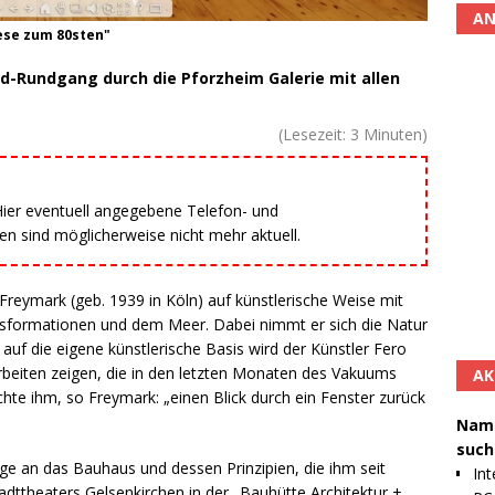
AN
lese zum 80sten"
ad-Rundgang durch die Pforzheim Galerie mit allen
(Lesezeit:
3
Minuten)
 Hier eventuell angegebene Telefon- und
 sind möglicherweise nicht mehr aktuell.
o Freymark (geb. 1939 in Köln) auf künstlerische Weise mit
nsformationen und dem Meer. Dabei nimmt er sich die Natur
uf die eigene künstlerische Basis wird der Künstler Fero
Arbeiten zeigen, die in den letzten Monaten des Vakuums
AK
chte ihm, so Freymark: „einen Blick durch ein Fenster zurück
Namh
such
 an das Bauhaus und dessen Prinzipien, die ihm seit
Int
adttheaters Gelsenkirchen in der „Bauhütte Architektur +