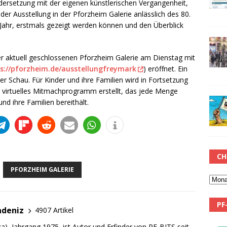
ndersetzung mit der eigenen künstlerischen Vergangenheit,
der Ausstellung in der Pforzheim Galerie anlässlich des 80.
Jahr, erstmals gezeigt werden können und den Überblick
r aktuell geschlossenen Pforzheim Galerie am Dienstag mit
s://pforzheim.de/ausstellungfreymark
) eröffnet. Ein
er Schau. Für Kinder und ihre Familien wird in Fortsetzung
es virtuelles Mitmachprogramm erstellt, das jede Menge
nd ihre Familien bereithält.
CH
PFORZHEIM GALERIE
PF
adeniz
4907 Artikel
a), Jahrgang 1975, ist Autor und Erfinder von PF-BITS seit