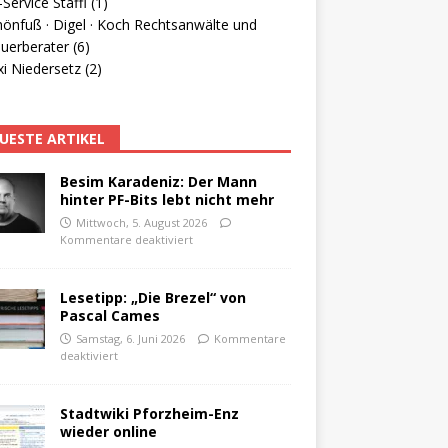
Service Staffl (1)
hönfuß · Digel · Koch Rechtsanwälte und
uerberater (6)
i Niedersetz (2)
UESTE ARTIKEL
Besim Karadeniz: Der Mann
hinter PF-Bits lebt nicht mehr
Mittwoch, 5. August 2026
Kommentare deaktiviert
Lesetipp: „Die Brezel“ von
Pascal Cames
Samstag, 6. Juni 2026
Kommentare
deaktiviert
Stadtwiki Pforzheim-Enz
wieder online