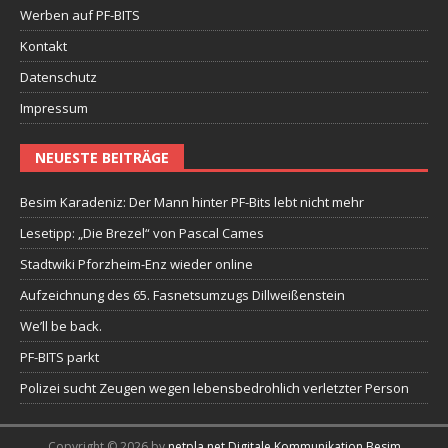
Werben auf PF-BITS
Kontakt
Datenschutz
Impressum
NEUESTE BEITRÄGE
Besim Karadeniz: Der Mann hinter PF-Bits lebt nicht mehr
Lesetipp: „Die Brezel“ von Pascal Cames
Stadtwiki Pforzheim-Enz wieder online
Aufzeichnung des 65. Fasnetsumzugs Dillweißenstein
We’ll be back.
PF-BITS parkt
Polizei sucht Zeugen wegen lebensbedrohlich verletzter Person
Copyright © 2026 by
netpla.net Digitale Kommunikation Besim