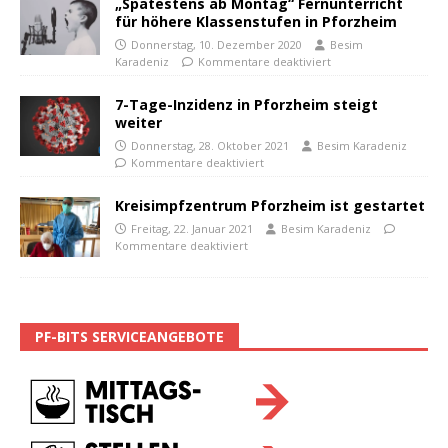
„Spätestens ab Montag“ Fernunterricht
für höhere Klassenstufen in Pforzheim
Donnerstag, 10. Dezember 2020
Besim
Karadeniz
Kommentare deaktiviert
7-Tage-Inzidenz in Pforzheim steigt
weiter
Donnerstag, 28. Oktober 2021
Besim Karadeniz
Kommentare deaktiviert
Kreisimpfzentrum Pforzheim ist gestartet
Freitag, 22. Januar 2021
Besim Karadeniz
Kommentare deaktiviert
PF-BITS SERVICEANGEBOTE