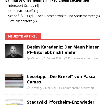
Namhafte Unternehmen in Pforzheim suchen Sie!
Intersport Schrey (4)
PC-Service Staffl (1)
Schönfuß · Digel · Koch Rechtsanwälte und Steuerberater (6)
Taxi Niedersetz (2)
NEUESTE ARTIKEL
Besim Karadeniz: Der Mann hinter
PF-Bits lebt nicht mehr
Mittwoch, 5. August 2026
Kommentare deaktiviert
Lesetipp: „Die Brezel“ von Pascal
Cames
Samstag, 6. Juni 2026
Kommentare deaktiviert
Stadtwiki Pforzheim-Enz wieder