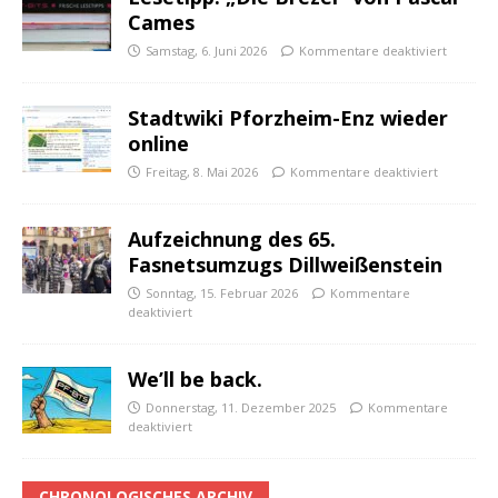
Cames
Samstag, 6. Juni 2026
Kommentare deaktiviert
Stadtwiki Pforzheim-Enz wieder
online
Freitag, 8. Mai 2026
Kommentare deaktiviert
Aufzeichnung des 65.
Fasnetsumzugs Dillweißenstein
Sonntag, 15. Februar 2026
Kommentare
deaktiviert
We’ll be back.
Donnerstag, 11. Dezember 2025
Kommentare
deaktiviert
CHRONOLOGISCHES ARCHIV