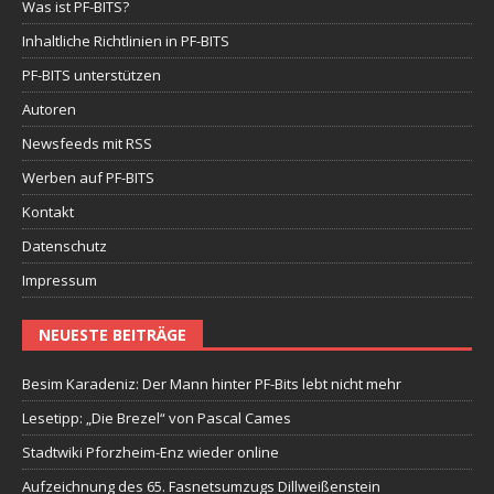
Was ist PF-BITS?
Inhaltliche Richtlinien in PF-BITS
PF-BITS unterstützen
Autoren
Newsfeeds mit RSS
Werben auf PF-BITS
Kontakt
Datenschutz
Impressum
NEUESTE BEITRÄGE
Besim Karadeniz: Der Mann hinter PF-Bits lebt nicht mehr
Lesetipp: „Die Brezel“ von Pascal Cames
Stadtwiki Pforzheim-Enz wieder online
Aufzeichnung des 65. Fasnetsumzugs Dillweißenstein