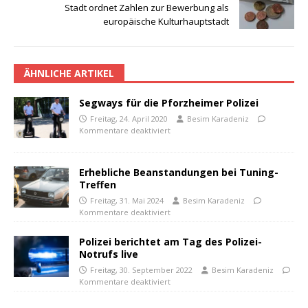
Stadt ordnet Zahlen zur Bewerbung als
europäische Kulturhauptstadt
ÄHNLICHE ARTIKEL
Segways für die Pforzheimer Polizei
Freitag, 24. April 2020
Besim Karadeniz
Kommentare deaktiviert
Erhebliche Beanstandungen bei Tuning-
Treffen
Freitag, 31. Mai 2024
Besim Karadeniz
Kommentare deaktiviert
Polizei berichtet am Tag des Polizei-
Notrufs live
Freitag, 30. September 2022
Besim Karadeniz
Kommentare deaktiviert