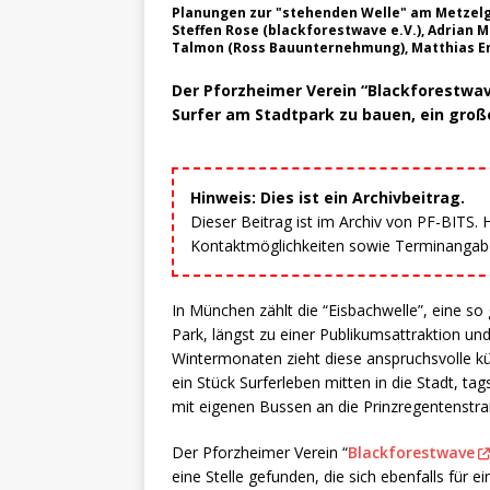
Planungen zur "stehenden Welle" am Metzelgr
Steffen Rose (blackforestwave e.V.), Adrian 
Talmon (Ross Bauunternehmung), Matthias Ent
Der Pforzheimer Verein “Blackforestwa
Surfer am Stadtpark zu bauen, ein groß
Hinweis: Dies ist ein Archivbeitrag.
Dieser Beitrag ist im Archiv von PF-BITS.
Kontaktmöglichkeiten sowie Terminangaben
In München zählt die “Eisbachwelle”, eine s
Park, längst zu einer Publikumsattraktion un
Wintermonaten zieht diese anspruchsvolle kü
ein Stück Surferleben mitten in die Stadt, ta
mit eigenen Bussen an die Prinzregentenstra
Der Pforzheimer Verein “
Blackforestwave
eine Stelle gefunden, die sich ebenfalls für