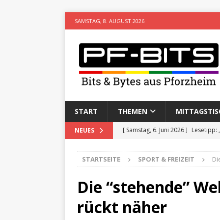
SAMSTAG, 8. AUGUST 2026
START
THEMEN
MITTAGSTIS
[ Samstag, 6. Juni 2026 ]
Lesetipp:
NEUES
[ Freitag, 8. Mai 2026 ]
Stadtwiki P
STARTSEITE
SPORT & FREIZEIT
Di
[ Sonntag, 15. Februar 2026 ]
Aufz
VERANSTALTUNGEN
Die “stehende” We
[ Donnerstag, 11. Dezember 2025 
rückt näher
[ Mittwoch, 5. August 2026 ]
Besim 