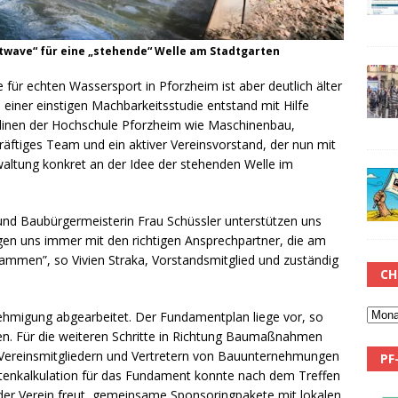
twave“ für eine „stehende“ Welle am Stadtgarten
dee für echten Wassersport in Pforzheim ist aber deutlich älter
 einer einstigen Machbarkeitsstudie entstand mit Hilfe
plinen der Hochschule Pforzheim wie Maschinenbau,
räftiges Team und ein aktiver Vereinsvorstand, der nun mit
ltung konkret an der Idee der stehenden Welle im
und Baubürgermeisterin Frau Schüssler unterstützen uns
gen uns immer mit den richtigen Ansprechpartner, die am
usammen”, so Vivien Straka, Vorstandsmitglied und zuständig
CH
ehmigung abgearbeitet. Der Fundamentplan liege vor, so
en. Für die weiteren Schritte in Richtung Baumaßnahmen
 Vereinsmitgliedern und Vertretern von Bauunternehmungen
PF
stenkalkulation für das Fundament konnte nach dem Treffen
der Verein freut, gemeinsame Sponsoringpakete mit lokalen