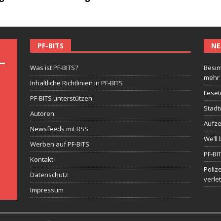
PF-BITS
NE
Was ist PF-BITS?
Besim
mehr
Inhaltliche Richtlinien in PF-BITS
Leset
PF-BITS unterstützen
Stadt
Autoren
Aufze
Newsfeeds mit RSS
We’ll 
Werben auf PF-BITS
PF-BI
Kontakt
Poliz
Datenschutz
verle
Impressum