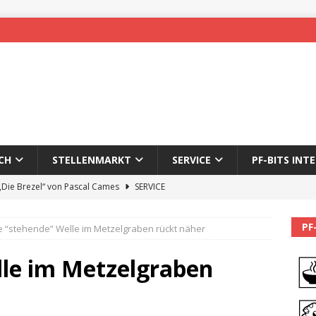
CH
STELLENMARKT
SERVICE
PF-BITS INT
 „Die Brezel“ von Pascal Cames
SERVICE
forzheim-Enz wieder online
STADTLEBEN
PF
e “stehende” Welle im Metzelgraben rückt näher
eichnung des 65. Fasnetsumzugs Dillweißenstein
lle im Metzelgraben
]
We’ll be back.
PF-BITS INTERN
Karadeniz: Der Mann hinter PF-Bits lebt nicht mehr
ALLGEMEIN