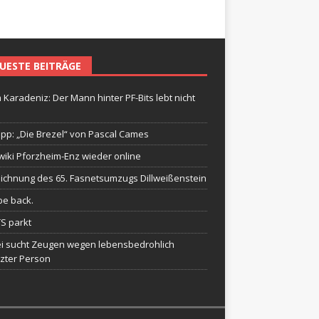
UESTE BEITRÄGE
 Karadeniz: Der Mann hinter PF-Bits lebt nicht
ipp: „Die Brezel“ von Pascal Cames
wiki Pforzheim-Enz wieder online
ichnung des 65. Fasnetsumzugs Dillweißenstein
be back.
TS parkt
ei sucht Zeugen wegen lebensbedrohlich
tzter Person