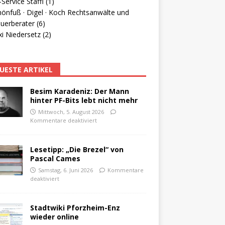
Service Staffl (1)
hönfuß · Digel · Koch Rechtsanwälte und
uerberater (6)
i Niedersetz (2)
UESTE ARTIKEL
Besim Karadeniz: Der Mann
hinter PF-Bits lebt nicht mehr
Mittwoch, 5. August 2026
Kommentare deaktiviert
Lesetipp: „Die Brezel“ von
Pascal Cames
Samstag, 6. Juni 2026
Kommentare
deaktiviert
Stadtwiki Pforzheim-Enz
wieder online