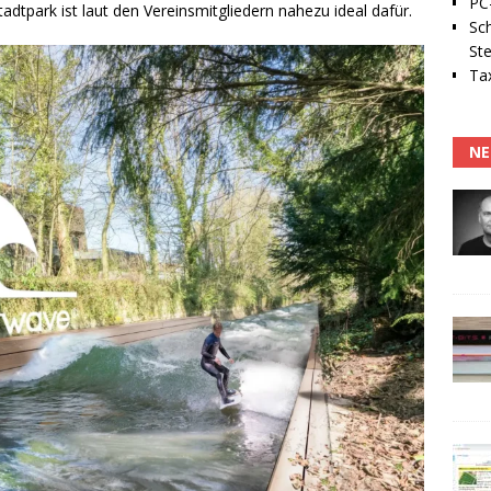
PC-
tpark ist laut den Vereinsmitgliedern nahezu ideal dafür.
Sc
Ste
Tax
NE