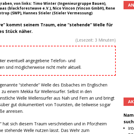
aben, von links: Timo Winter (Ingenieurgruppe Bauen),
AN
Maas (blackforestwave e.V.), Nico Vincon (Vincon GmbH), Rene
rop (SWP), Hannes Stieler (Stieler Vermessung)
ve” kommt seinem Traum, eine “stehende” Welle für
es Stück näher.
(Lesezeit:
3
Minuten)
 Hier eventuell angegebene Telefon- und
 sind möglicherweise nicht mehr aktuell.
o genannte “stehende” Welle des Eisbaches im Englischen
d zu einem Mekka für Wellensurfer. Selbst in den
nstliche Welle Wellensurfer aus Nah und Fern an und bringt
AK
gsüber gut dokumentiert von Touristen, die teilweise sogar
ße anreisen.
Namh
such
” hat sich diesem Traum verschrieben und in Pforzheim
Int
 eine stehende Welle nutzen lässt. Das Wehr zum