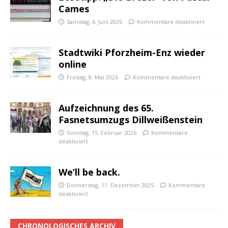
Cames
Samstag, 6. Juni 2026
Kommentare deaktiviert
Stadtwiki Pforzheim-Enz wieder
online
Freitag, 8. Mai 2026
Kommentare deaktiviert
Aufzeichnung des 65.
Fasnetsumzugs Dillweißenstein
Sonntag, 15. Februar 2026
Kommentare
deaktiviert
We’ll be back.
Donnerstag, 11. Dezember 2025
Kommentare
deaktiviert
CHRONOLOGISCHES ARCHIV