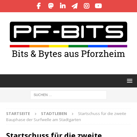
STARTSEITE
STADTLEBEN
Startschuss für die zweite
Bauphase der Surfwelle am Stadtgarten
Startschuss für die zweite