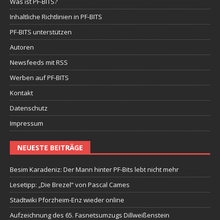
Was ist PF-BITS?
Inhaltliche Richtlinien in PF-BITS
PF-BITS unterstützen
Autoren
Newsfeeds mit RSS
Werben auf PF-BITS
Kontakt
Datenschutz
Impressum
NEUESTE BEITRÄGE
Besim Karadeniz: Der Mann hinter PF-Bits lebt nicht mehr
Lesetipp: „Die Brezel“ von Pascal Cames
Stadtwiki Pforzheim-Enz wieder online
Aufzeichnung des 65. Fasnetsumzugs Dillweißenstein