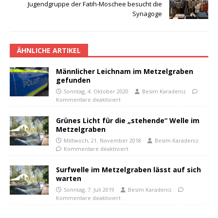
Jugendgruppe der Fatih-Moschee besucht die
Synagoge
ÄHNLICHE ARTIKEL
Männlicher Leichnam im Metzelgraben
gefunden
Sonntag, 4. Oktober 2020
Besim Karadeniz
Kommentare deaktiviert
Grünes Licht für die „stehende“ Welle im
Metzelgraben
Mittwoch, 21. November 2018
Besim Karadeniz
Kommentare deaktiviert
Surfwelle im Metzelgraben lässt auf sich
warten
Sonntag, 7. Juli 2019
Besim Karadeniz
Kommentare deaktiviert