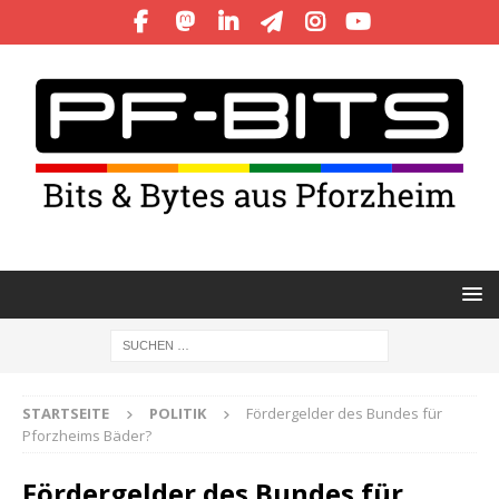
STARTSEITE
POLITIK
Fördergelder des Bundes für
Pforzheims Bäder?
Fördergelder des Bundes für