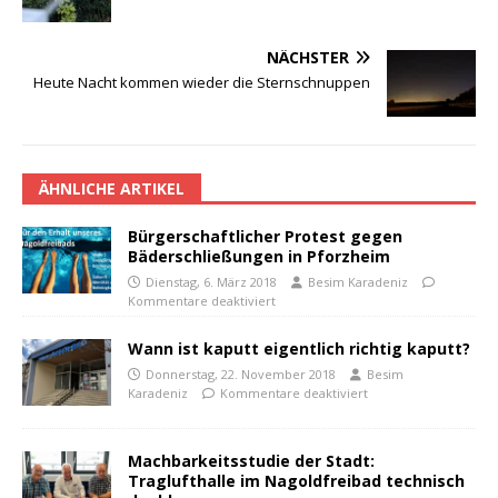
NÄCHSTER
Heute Nacht kommen wieder die Sternschnuppen
ÄHNLICHE ARTIKEL
Bürgerschaftlicher Protest gegen
Bäderschließungen in Pforzheim
Dienstag, 6. März 2018
Besim Karadeniz
Kommentare deaktiviert
Wann ist kaputt eigentlich richtig kaputt?
Donnerstag, 22. November 2018
Besim
Karadeniz
Kommentare deaktiviert
Machbarkeitsstudie der Stadt:
Traglufthalle im Nagoldfreibad technisch