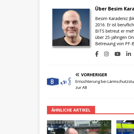
Über Besim Kar
Besim Karadeniz (bk
2016. Er ist berufli
BITS betreut er meh
über 25-jährigen On
Betreuung von PF-BI
VORHERIGER
Ernüchterung bei Lärmschutzstu
zur A8
ÄHNLICHE ARTIKEL