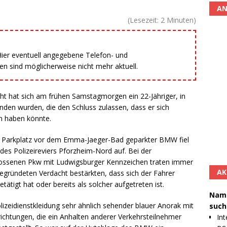
AN
(Lesezeit:
2
Minuten)
 Hier eventuell angegebene Telefon- und
 sind möglicherweise nicht mehr aktuell.
ht hat sich am frühen Samstagmorgen ein 22-Jähriger, in
den wurden, die den Schluss zulassen, dass er sich
n haben könnte.
 Parkplatz vor dem Emma-Jaeger-Bad geparkter BMW fiel
es Polizeireviers Pforzheim-Nord auf. Bei der
ossenen Pkw mit Ludwigsburger Kennzeichen traten immer
AK
gründeten Verdacht bestärkten, dass sich der Fahrer
tätigt hat oder bereits als solcher aufgetreten ist.
Namh
olizeidienstkleidung sehr ähnlich sehender blauer Anorak mit
such
richtungen, die ein Anhalten anderer Verkehrsteilnehmer
Int