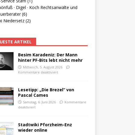
Service Staffl (1)
hönfuß · Digel · Koch Rechtsanwälte und
uerberater (6)
i Niedersetz (2)
UESTE ARTIKEL
Besim Karadeniz: Der Mann
hinter PF-Bits lebt nicht mehr
Mittwoch, 5. August 2026
Kommentare deaktiviert
Lesetipp: „Die Brezel“ von
Pascal Cames
Samstag, 6. Juni 2026
Kommentare
deaktiviert
Stadtwiki Pforzheim-Enz
wieder online