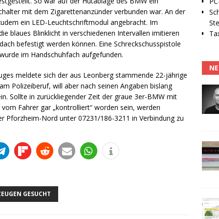
tgestellt. So war auf der Hutablage des BMW ein
PC-
Schalter mit dem Zigarettenanzünder verbunden war. An der
Sc
zudem ein LED-Leuchtschriftmodul angebracht. Im
Ste
e blaues Blinklicht in verschiedenen Intervallen imitieren
Tax
ach befestigt werden können. Eine Schreckschusspistole
r wurde im Handschuhfach aufgefunden.
NE
zeuges meldete sich der aus Leonberg stammende 22-jährige
e am Polizeiberuf, will aber nach seinen Angaben bislang
sein. Sollte in zurückliegender Zeit der graue 3er-BMW mit
vom Fahrer gar „kontrolliert“ worden sein, werden
ier Pforzheim-Nord unter 07231/186-3211 in Verbindung zu
ZEUGEN GESUCHT