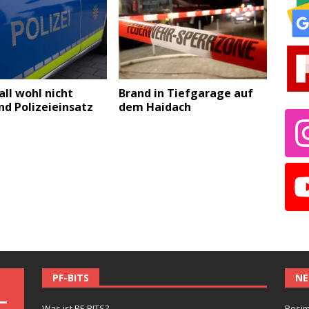
ll wohl nicht
Brand in Tiefgarage auf
d Polizeieinsatz
dem Haidach
PF-BITS
NE
Was ist PF-BITS?
Besim