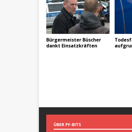
Bürgermeister Büscher
Todesfa
dankt Einsatzkräften
aufgrun
ÜBER PF-BITS