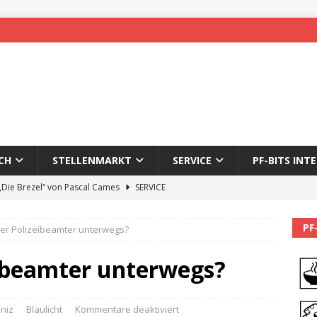
CH
STELLENMARKT
SERVICE
PF-BITS INT
 „Die Brezel“ von Pascal Cames
SERVICE
forzheim-Enz wieder online
STADTLEBEN
PF
her Polizeibeamter unterwegs?
eichnung des 65. Fasnetsumzugs Dillweißenstein
eibeamter unterwegs?
]
We’ll be back.
PF-BITS INTERN
Karadeniz: Der Mann hinter PF-Bits lebt nicht mehr
ALLGEMEIN
niz
Blaulicht
Kommentare deaktiviert