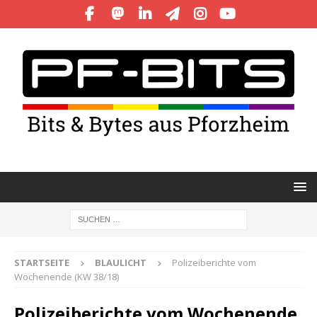
STARTSEITE
BLAULICHT
Polizeiberichte vom
Wochenende (KW 38/18)
Polizeiberichte vom Wochenende