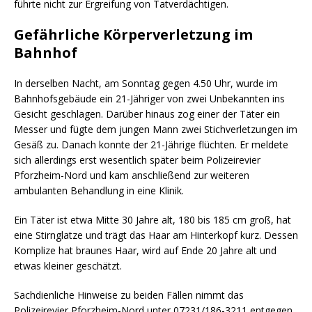
führte nicht zur Ergreifung von Tatverdächtigen.
Gefährliche Körperverletzung im
Bahnhof
In derselben Nacht, am Sonntag gegen 4.50 Uhr, wurde im
Bahnhofsgebäude ein 21-Jähriger von zwei Unbekannten ins
Gesicht geschlagen. Darüber hinaus zog einer der Täter ein
Messer und fügte dem jungen Mann zwei Stichverletzungen im
Gesäß zu. Danach konnte der 21-Jährige flüchten. Er meldete
sich allerdings erst wesentlich später beim Polizeirevier
Pforzheim-Nord und kam anschließend zur weiteren
ambulanten Behandlung in eine Klinik.
Ein Täter ist etwa Mitte 30 Jahre alt, 180 bis 185 cm groß, hat
eine Stirnglatze und trägt das Haar am Hinterkopf kurz. Dessen
Komplize hat braunes Haar, wird auf Ende 20 Jahre alt und
etwas kleiner geschätzt.
Sachdienliche Hinweise zu beiden Fällen nimmt das
Polizeirevier Pforzheim-Nord unter 07231/186-3211 entgegen.