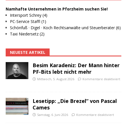
Namhafte Unternehmen in Pforzheim suchen Sie!
Intersport Schrey (4)
PC-Service Staffl (1)
Schönfuß · Digel · Koch Rechtsanwälte und Steuerberater (6)
Taxi Niedersetz (2)
NEUESTE ARTIKEL
Besim Karadeniz: Der Mann hinter
PF-Bits lebt nicht mehr
Mittwoch, 5. August 2026
Kommentare deaktiviert
Lesetipp: „Die Brezel“ von Pascal
Cames
Samstag, 6. Juni 2026
Kommentare deaktiviert