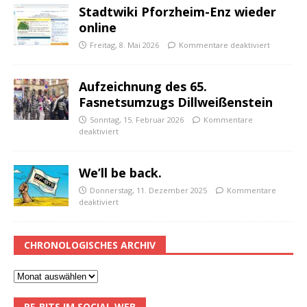
Stadtwiki Pforzheim-Enz wieder
online
Freitag, 8. Mai 2026
Kommentare deaktiviert
Aufzeichnung des 65.
Fasnetsumzugs Dillweißenstein
Sonntag, 15. Februar 2026
Kommentare
deaktiviert
We’ll be back.
Donnerstag, 11. Dezember 2025
Kommentare
deaktiviert
CHRONOLOGISCHES ARCHIV
PF-BITS IM SOCIAL WEB