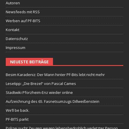
Autoren
Newsfeeds mit RSS
Werben auf PF-BITS
Kontakt
Datenschutz
Impressum
NEUESTE BEITRÄGE
Besim Karadeniz: Der Mann hinter PF-Bits lebt nicht mehr
Lesetipp: „Die Brezel“ von Pascal Cames
Stadtwiki Pforzheim-Enz wieder online
Aufzeichnung des 65. Fasnetsumzugs Dillweißenstein
We’ll be back.
PF-BITS parkt
Polizei sucht Zeugen wegen lebensbedrohlich verletzter Person