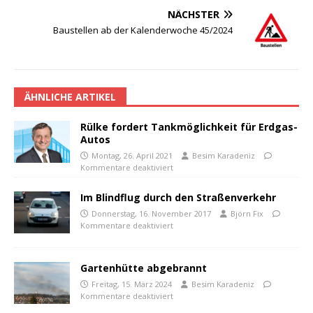
NÄCHSTER
Baustellen ab der Kalenderwoche 45/2024
ÄHNLICHE ARTIKEL
Rülke fordert Tankmöglichkeit für Erdgas-
Autos
Montag, 26. April 2021
Besim Karadeniz
Kommentare deaktiviert
Im Blindflug durch den Straßenverkehr
Donnerstag, 16. November 2017
Björn Fix
Kommentare deaktiviert
Gartenhütte abgebrannt
Freitag, 15. März 2024
Besim Karadeniz
Kommentare deaktiviert