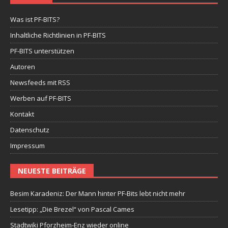
Was ist PF-BITS?
Inhaltliche Richtlinien in PF-BITS
PF-BITS unterstützen
Autoren
Newsfeeds mit RSS
Werben auf PF-BITS
Kontakt
Datenschutz
Impressum
NEUESTE BEITRÄGE
Besim Karadeniz: Der Mann hinter PF-Bits lebt nicht mehr
Lesetipp: „Die Brezel“ von Pascal Cames
Stadtwiki Pforzheim-Enz wieder online