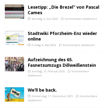
Lesetipp: „Die Brezel“ von Pascal
Cames
Samstag, 6. Juni 2026
Kommentare deaktiviert
Stadtwiki Pforzheim-Enz wieder
online
Freitag, 8. Mai 2026
Kommentare deaktiviert
Aufzeichnung des 65.
Fasnetsumzugs Dillweißenstein
Sonntag, 15. Februar 2026
Kommentare
deaktiviert
We’ll be back.
Donnerstag, 11. Dezember 2025
Kommentare
deaktiviert