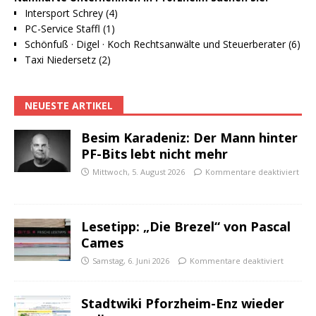
Intersport Schrey (4)
PC-Service Staffl (1)
Schönfuß · Digel · Koch Rechtsanwälte und Steuerberater (6)
Taxi Niedersetz (2)
NEUESTE ARTIKEL
Besim Karadeniz: Der Mann hinter
PF-Bits lebt nicht mehr
Mittwoch, 5. August 2026
Kommentare deaktiviert
Lesetipp: „Die Brezel“ von Pascal
Cames
Samstag, 6. Juni 2026
Kommentare deaktiviert
Stadtwiki Pforzheim-Enz wieder