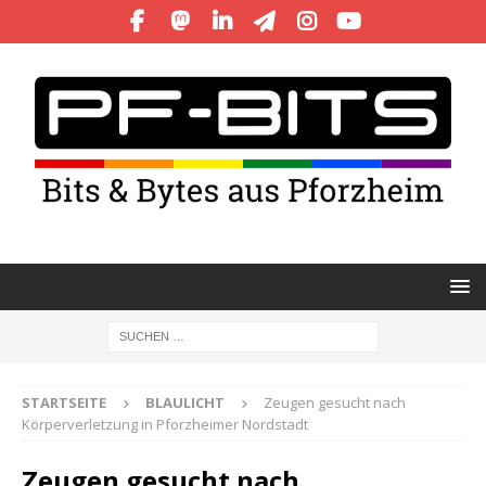
STARTSEITE
BLAULICHT
Zeugen gesucht nach
Körperverletzung in Pforzheimer Nordstadt
Zeugen gesucht nach