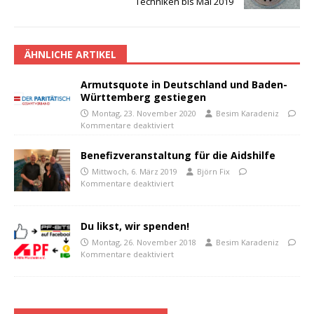
Techniken bis Mai 2019
ÄHNLICHE ARTIKEL
Armutsquote in Deutschland und Baden-
Württemberg gestiegen
Montag, 23. November 2020
Besim Karadeniz
Kommentare deaktiviert
Benefizveranstaltung für die Aidshilfe
Mittwoch, 6. März 2019
Björn Fix
Kommentare deaktiviert
Du likst, wir spenden!
Montag, 26. November 2018
Besim Karadeniz
Kommentare deaktiviert