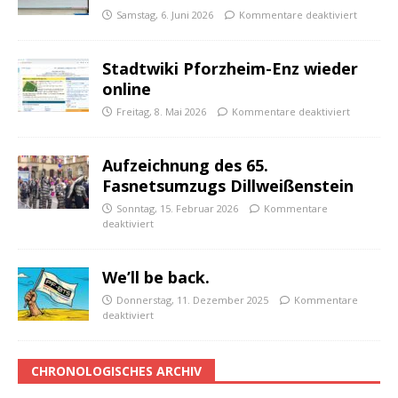
Samstag, 6. Juni 2026
Kommentare deaktiviert
Stadtwiki Pforzheim-Enz wieder
online
Freitag, 8. Mai 2026
Kommentare deaktiviert
Aufzeichnung des 65.
Fasnetsumzugs Dillweißenstein
Sonntag, 15. Februar 2026
Kommentare
deaktiviert
We’ll be back.
Donnerstag, 11. Dezember 2025
Kommentare
deaktiviert
CHRONOLOGISCHES ARCHIV