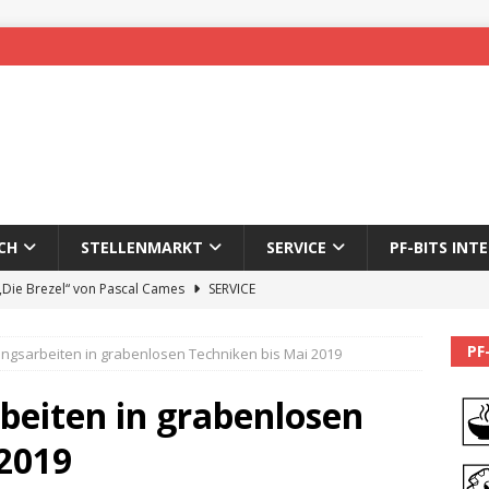
CH
STELLENMARKT
SERVICE
PF-BITS INT
 „Die Brezel“ von Pascal Cames
SERVICE
forzheim-Enz wieder online
STADTLEBEN
PF
ngsarbeiten in grabenlosen Techniken bis Mai 2019
eichnung des 65. Fasnetsumzugs Dillweißenstein
beiten in grabenlosen
]
We’ll be back.
PF-BITS INTERN
 2019
Karadeniz: Der Mann hinter PF-Bits lebt nicht mehr
ALLGEMEIN