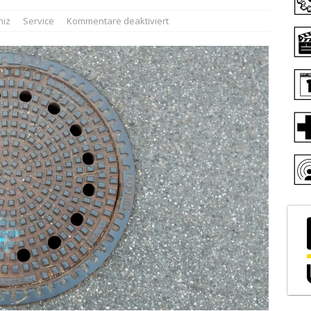
niz
Service
Kommentare deaktiviert