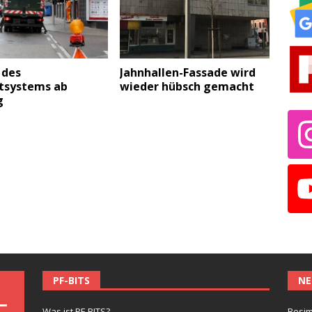
 des
Jahnhallen-Fassade wird
itsystems ab
wieder hübsch gemacht
g
PF-BITS
NE
Was ist PF-BITS?
Besim