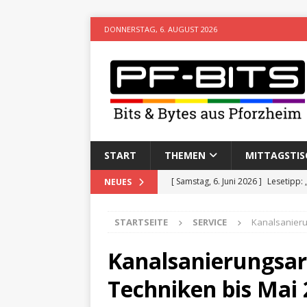
DONNERSTAG, 6. AUGUST 2026
START
THEMEN
MITTAGSTIS
[ Samstag, 6. Juni 2026 ]
Lesetipp:
NEUES
[ Freitag, 8. Mai 2026 ]
Stadtwiki P
STARTSEITE
SERVICE
Kanalsanieru
[ Sonntag, 15. Februar 2026 ]
Aufz
VERANSTALTUNGEN
Kanalsanierungsar
[ Donnerstag, 11. Dezember 2025 
Techniken bis Mai
[ Mittwoch, 5. August 2026 ]
Besim 