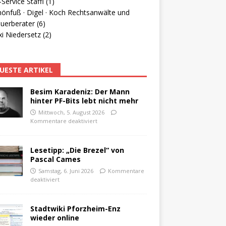
Service Staffl (1)
hönfuß · Digel · Koch Rechtsanwälte und
uerberater (6)
i Niedersetz (2)
UESTE ARTIKEL
Besim Karadeniz: Der Mann
hinter PF-Bits lebt nicht mehr
Mittwoch, 5. August 2026
Kommentare deaktiviert
Lesetipp: „Die Brezel“ von
Pascal Cames
Samstag, 6. Juni 2026
Kommentare
deaktiviert
Stadtwiki Pforzheim-Enz
wieder online