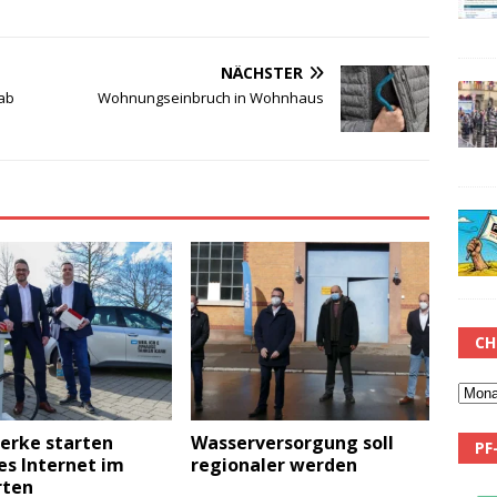
NÄCHSTER
 ab
Wohnungseinbruch in Wohnhaus
CH
erke starten
Wasserversorgung soll
PF
es Internet im
regionaler werden
rten