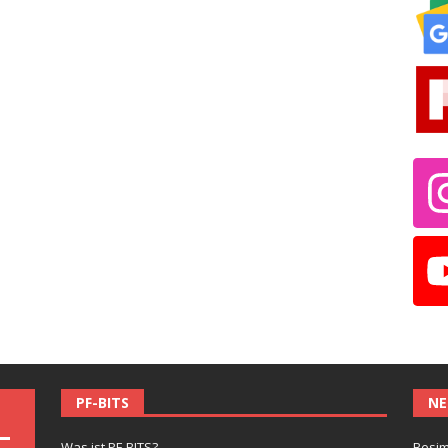
PF-BITS
NE
Was ist PF-BITS?
Besim