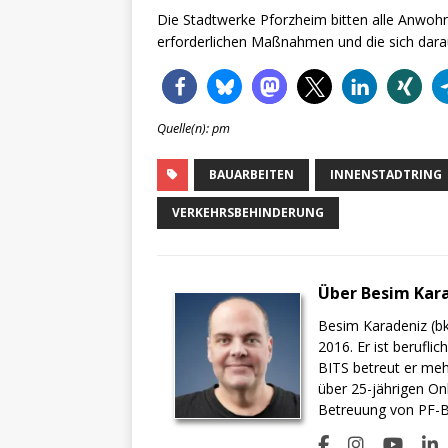
Die Stadtwerke Pforzheim bitten alle Anwohn
erforderlichen Maßnahmen und die sich dar
Quelle(n): pm
BAUARBEITEN
INNENSTADTRING
VERKEHRSBEHINDERUNG
Über Besim Kar
Besim Karadeniz (bk
2016. Er ist berufli
BITS betreut er meh
über 25-jährigen On
Betreuung von PF-BI