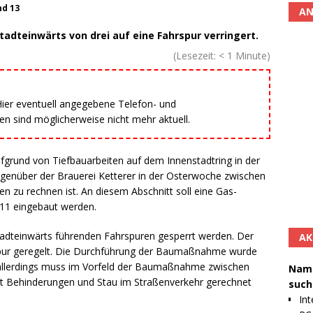
nd 13
AN
tadteinwärts von drei auf eine Fahrspur verringert.
(Lesezeit:
< 1
Minute)
 Hier eventuell angegebene Telefon- und
 sind möglicherweise nicht mehr aktuell.
ufgrund von Tiefbauarbeiten auf dem Innenstadtring in der
enüber der Brauerei Ketterer in der Osterwoche zwischen
en zu rechnen ist. An diesem Abschnitt soll eine Gas-
 11 eingebaut werden.
dteinwärts führenden Fahrspuren gesperrt werden. Der
AK
espur geregelt. Die Durchführung der Baumaßnahme wurde
, allerdings muss im Vorfeld der Baumaßnahme zwischen
Namh
mit Behinderungen und Stau im Straßenverkehr gerechnet
such
Int