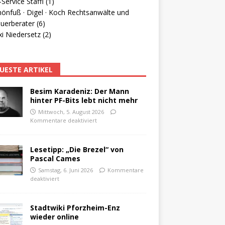
Service Staffl (1)
hönfuß · Digel · Koch Rechtsanwälte und
uerberater (6)
i Niedersetz (2)
UESTE ARTIKEL
Besim Karadeniz: Der Mann
hinter PF-Bits lebt nicht mehr
Mittwoch, 5. August 2026
Kommentare deaktiviert
Lesetipp: „Die Brezel“ von
Pascal Cames
Samstag, 6. Juni 2026
Kommentare
deaktiviert
Stadtwiki Pforzheim-Enz
wieder online