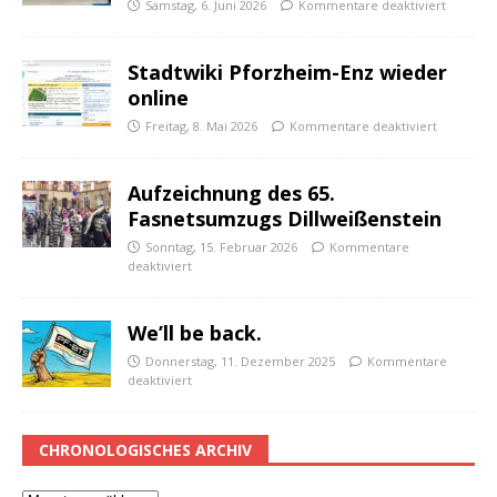
Samstag, 6. Juni 2026
Kommentare deaktiviert
Stadtwiki Pforzheim-Enz wieder
online
Freitag, 8. Mai 2026
Kommentare deaktiviert
Aufzeichnung des 65.
Fasnetsumzugs Dillweißenstein
Sonntag, 15. Februar 2026
Kommentare
deaktiviert
We’ll be back.
Donnerstag, 11. Dezember 2025
Kommentare
deaktiviert
CHRONOLOGISCHES ARCHIV