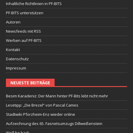
Inhaltliche Richtlinien in PF-BITS
PF-BITS unterstützen
Autoren
Newsfeeds mit RSS
Werben auf PF-BITS
Kontakt
Datenschutz
Impressum
NEUESTE BEITRÄGE
Besim Karadeniz: Der Mann hinter PF-Bits lebt nicht mehr
Lesetipp: „Die Brezel“ von Pascal Cames
Stadtwiki Pforzheim-Enz wieder online
Aufzeichnung des 65. Fasnetsumzugs Dillweißenstein
We’ll be back.