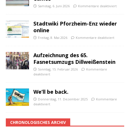
Samstag, 6. Juni 2026
Kommentare deaktiviert
Stadtwiki Pforzheim-Enz wieder
online
Freitag, 8. Mai 2026
Kommentare deaktiviert
Aufzeichnung des 65.
Fasnetsumzugs Dillweißenstein
Sonntag, 15. Februar 2026
Kommentare
deaktiviert
We’ll be back.
Donnerstag, 11. Dezember 2025
Kommentare
deaktiviert
CHRONOLOGISCHES ARCHIV