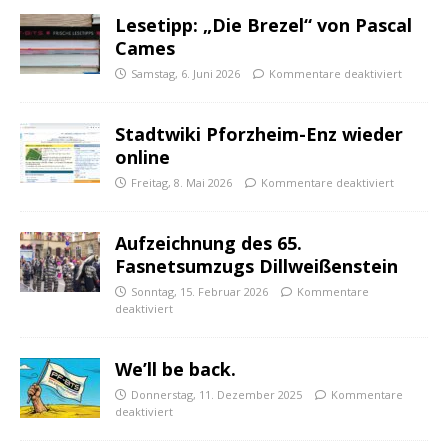
Lesetipp: „Die Brezel“ von Pascal
Cames
Samstag, 6. Juni 2026
Kommentare deaktiviert
Stadtwiki Pforzheim-Enz wieder
online
Freitag, 8. Mai 2026
Kommentare deaktiviert
Aufzeichnung des 65.
Fasnetsumzugs Dillweißenstein
Sonntag, 15. Februar 2026
Kommentare
deaktiviert
We’ll be back.
Donnerstag, 11. Dezember 2025
Kommentare
deaktiviert