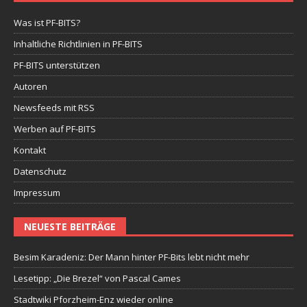
Was ist PF-BITS?
Inhaltliche Richtlinien in PF-BITS
PF-BITS unterstützen
Autoren
Newsfeeds mit RSS
Werben auf PF-BITS
Kontakt
Datenschutz
Impressum
NEUESTE BEITRÄGE
Besim Karadeniz: Der Mann hinter PF-Bits lebt nicht mehr
Lesetipp: „Die Brezel“ von Pascal Cames
Stadtwiki Pforzheim-Enz wieder online